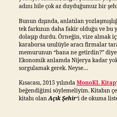
adını bile çok az duyduğumuz bir şehr
Bunun dışında, anlatılan yozlaşmışlı
tek farkının daha fakir olduğu ve bu
dolaşıp durdu. Örneğin, vize almak i
karaborsa usulüyle aracı firmalar ta
memurunun “bana ne getirdin?” diye 
Ekonomik anlamda Nijerya kadar yoksu
sorgulamak gerek. Neyse…
Kısacası, 2015 yılında
MonoKL Kitap
beğendiğimi söylemeliyim. Kitabın 
kitabı olan
Açık Şehir
‘i de okuma li