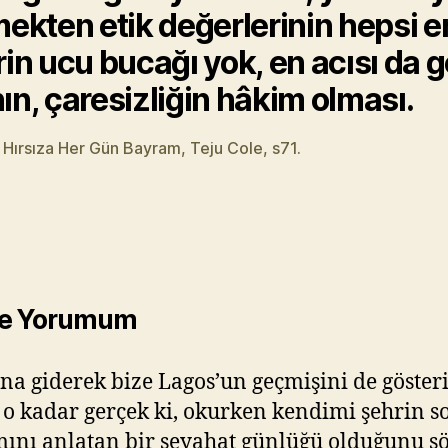
mekten etik değerlerinin hepsi e
rin ucu bucağı yok, en acısı da g
ın, çaresizliğin hâkim olması.
Hırsıza Her Gün Bayram, Teju Cole, s71.
ine Yorumum
na giderek bize Lagos’un geçmişini de göste
k o kadar gerçek ki, okurken kendimi şehrin s
mını anlatan bir seyahat günlüğü olduğunu s