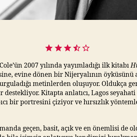
Değerlendirme: 3.5 / 5.
Cole’ün 2007 yılında yayımladığı ilk kitabı
H
sine, evine dönen bir Nijeryalının öyküsünü 
kurguladığı metinlerden oluşuyor. Oldukça ger
ar destekliyor. Kitapta anlatıcı, Lagos seyahat
ı bir portresini çiziyor ve hırsızlık yöntemle
manda geçen, basit, açık ve en önemlisi de ol