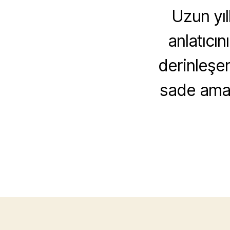
Uzun yıl
anlatıcı
derinleşe
sade ama ç