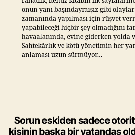
rahatlık, henüz kitabın ilk sayfaları
onun yanı başındaymışız gibi olaylara
zamanında yapılması için rüşvet verm
yapabileceği hiçbir şey olmadığını fa
havaalanında, evine giderken yolda ve 
Sahtekârlık ve kötü yönetimin her yan
anlaması uzun sürmüyor…
Sorun eskiden sadece otorit
kişinin başka bir vatandaş o