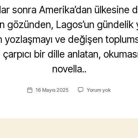
lar sonra Amerika’dan ülkesine 
nın gözünden, Lagos’un gündelik 
Y
n yozlaşmayı ve değişen toplum
a
z
arpıcı bir dille anlatan, okuması 
a
r
novella..
M
u
r
Yazının
Hırsıza
16 Mayıs 2025
Yorum yok
a
Yazı
yazarı
Her
t
tarihi
Gün
Y
Bayram
ık
–
ıl
Teju
m
Cole
a