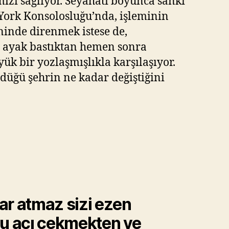
mızı sağlıyor. Seyahati boyunca sanki
 York Konsolosluğu’nda, işleminin
ninde direnmek istese de,
ne ayak bastıktan hemen sonra
ük bir yozlaşmışlıkla karşılaşıyor.
düğü şehrin ne kadar değiştiğini
ar atmaz sizi ezen
yu acı çekmekten ve