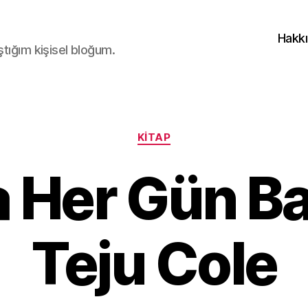
Hakk
ştığım kişisel bloğum.
Kategoriler
KITAP
a Her Gün B
Teju Cole