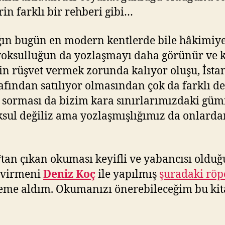
in farklı bir rehberi gibi…
ğın bugün en modern kentlerde bile hâkimiyet
 yoksulluğun da yozlaşmayı daha görünür ve 
çin rüşvet vermek zorunda kalıyor oluşu, İs
rafından satılıyor olmasından çok da farklı 
sorması da bizim kara sınırlarımızdaki güm
l değiliz ama yozlaşmışlığımız da onlardan 
‘tan çıkan okuması keyifli ve yabancısı oldu
çevirmeni
Deniz Koç
ile yapılmış
şuradaki röp
steme aldım. Okumanızı önerebileceğim bu kit