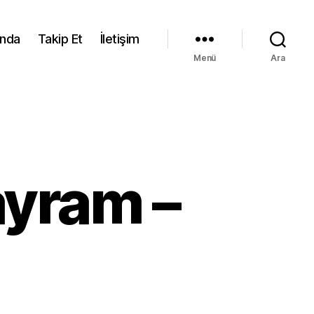
ında
Takip Et
İletişim
Menü
Ara
ayram –