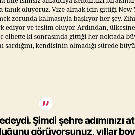
nda bile isimsiz anlatıcıya kendimizi bırakma
 tanık oluyoruz. Vize almak için gittiği New
ek zorunda kalmasıyla başlıyor her şey. Zih
rk ediyor ve teslim oluyor. Ardından, ülkesi
elbette ki sonrasında gittiği her noktada büy
ı sardığını, kendisinin olmadığı sürede büyü
edeydi. Şimdi şehre adımınızı at
lduğunu görüyorsunuz, yıllar bo