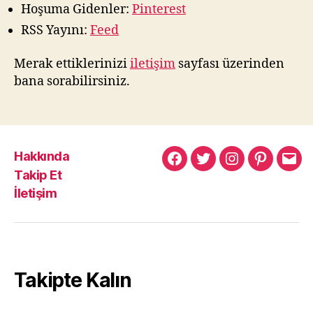
Hoşuma Gidenler:
Pinterest
RSS Yayını:
Feed
Merak ettiklerinizi
iletişim
sayfası üzerinden
bana sorabilirsiniz.
Hakkında
Murat
Murat
Murat
Pinterest
Mur
Takip Et
Yıkılmaz
Yıkılmaz
Yıkılmaz
Yıkı
İletişim
Facebook
Twitter
Instagram
Mail
Takipte Kalın