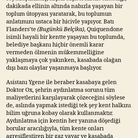
dakikada ellinin altında nabızla yaşayan bir
toplum ütopyası yaratarak, bu toplumun
anlatımını ustaca bir hicivle yapıyor. Batı
Flanders’te
(Bugünkü Belçika)
, Quiquendone
isimli hayali bir kentte yaşayan bu toplumda,
belediye başkanı hiçbir önemli karar
vermeden ölmenin mükemmelliğine
yaklaşmaya çok yakınken, kasabada olağan
dışı bazı olaylar yaşanmaya başlıyor.
Asistanı Ygene ile beraber kasabaya gelen
Doktor Ox, şehrin aydınlatma sorunu tüm
maliyetlerini karşılayarak çözeceğini söylese
de, aslında yapmak istediği tek şey kent halkını
bilim uğruna kobay olarak kullanmaktır.
Aydınlatma için kentin her yanına döşediği
borular aracılığıyla, tüm kente onları
agresifleştiren bir gaz yayar ve kasabada