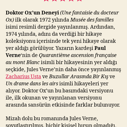
Doktor Ox’un Deneyi
(Une fantaisie du docteur
Ox)
ilk olarak 1972 yılında
Musée des familles
isimi resimli dergide yayınlanmış. Ardından,
1974 yılında, adını da verdiği bir hikaye
koleksiyonu içerisinde tek yeni hikaye olarak
yer aldığı görülüyor. Yazarın kardeşi
Paul
Verne
‘nin de
Quarantième ascension française
au mont Blanc
isimli bir hikayesinin yer aldığı
seçkide, Jules Verne’nin daha önce yayınlanmış
Zacharius Usta
ve
Buzullar Arasında Bir Kış
ve
Un drame dans les airs
isimli hikayeleri yer
alıyor. Doktor Ox’un bu basımdaki versiyonu
ile, ilk okunan ve yayınlanan versiyonu
arasında sansürün etkisinde farklar bulunuyor.
Mizah dolu bu romanında Jules Verne,
soyutlaştırılmış, hiçbir kişisel hırsın olmadığı,