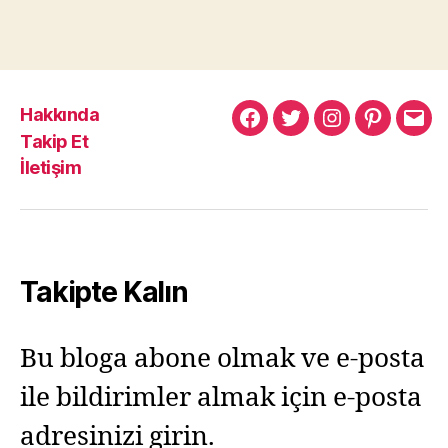
Hakkında
Murat
Murat
Murat
Pinterest
Mur
Takip Et
Yıkılmaz
Yıkılmaz
Yıkılmaz
Yıkı
İletişim
Facebook
Twitter
Instagram
Mail
Takipte Kalın
Bu bloga abone olmak ve e-posta
ile bildirimler almak için e-posta
adresinizi girin.