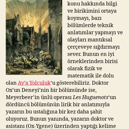
konu hakkında bilgi
ve birikimini ortaya
koymayı, bazı
bölümlerde teknik
anlatımlar yapmayı ve
olayları mantıksal
çerçeveye sığdırmayı
sever. Bunun en iyi
örneklerinden birisi
olarak fizik ve
matematik ile dolu
olan
Ay’a Yolculuk
‘u gösterebiliriz. Doktor
Ox’un Deneyi’nin bir bölümünde ise,
Meyerbeer’in ünlü operası
Les Huguenots
‘un
dördüncü bölümünün lirik bir anlatımıyla
yazarın bu ustalığına bir kez daha şahit
oluyoruz. Bunun yanında, yazarın doktor ve
asistanı (Ox-Ygene) üzerinden yaptığı kelime