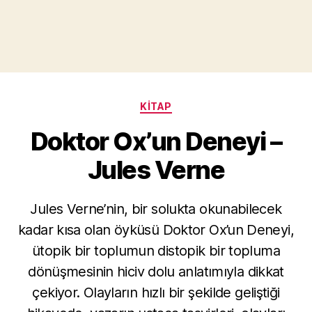
Kategoriler
KITAP
Doktor Ox’un Deneyi –
Jules Verne
Jules Verne’nin, bir solukta okunabilecek
kadar kısa olan öyküsü Doktor Ox’un Deneyi,
Y
ütopik bir toplumun distopik bir topluma
a
dönüşmesinin hiciv dolu anlatımıyla dikkat
z
a
çekiyor. Olayların hızlı bir şekilde geliştiği
r