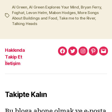
Al Green
,
Al Green Explores Your Mind
,
Bryan Ferry
,
Foghat
,
Levon Helm
,
Mabon Hodges
,
More Songs
Etiketler
About Buildings and Food
,
Take me to the River
,
Talking Heads
Hakkında
Murat
Murat
Murat
Pinterest
Mur
Takip Et
Yıkılmaz
Yıkılmaz
Yıkılmaz
Yıkı
İletişim
Facebook
Twitter
Instagram
Mail
Takipte Kalın
Bu bloga abone olmak ve e-posta