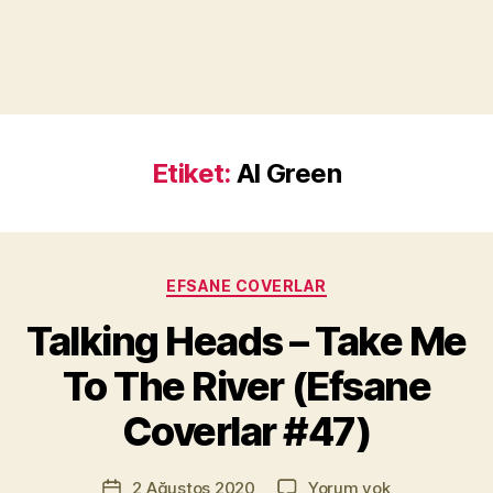
Etiket:
Al Green
Kategoriler
EFSANE COVERLAR
Y
a
Talking Heads – Take Me
z
a
To The River (Efsane
r
M
Coverlar #47)
u
r
Yazının
Talking
2 Ağustos 2020
Yorum yok
a
Yazı