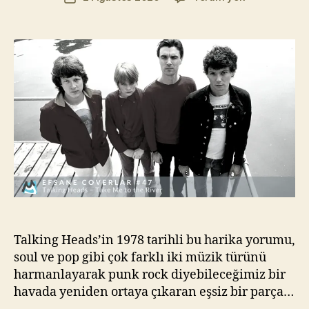
yazarı
Heads
t
tarihi
–
Yı
Take
kı
Me
l
To
m
The
a
River
z
(Efsane
Coverlar
#47)
Talking Heads’in 1978 tarihli bu harika yorumu,
soul ve pop gibi çok farklı iki müzik türünü
harmanlayarak punk rock diyebileceğimiz bir
havada yeniden ortaya çıkaran eşsiz bir parça…