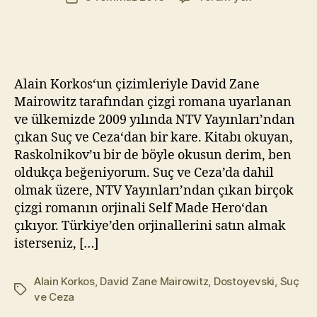
yazarı
Korkos
t
tarihi
&
Yı
David
kı
Zane
l
Mairowitz
m
Alain Korkos‘un çizimleriyle David Zane
–
a
Mairowitz tarafından çizgi romana uyarlanan
Suç
z
ve ülkemizde 2009 yılında NTV Yayınları’ndan
ve
çıkan Suç ve Ceza‘dan bir kare. Kitabı okuyan,
Ceza
Raskolnikov’u bir de böyle okusun derim, ben
oldukça beğeniyorum. Suç ve Ceza’da dahil
olmak üzere, NTV Yayınları’ndan çıkan birçok
çizgi romanın orjinali Self Made Hero‘dan
çıkıyor. Türkiye’den orjinallerini satın almak
isterseniz, […]
Alain Korkos
,
David Zane Mairowitz
,
Dostoyevski
,
Suç
Etiketler
ve Ceza