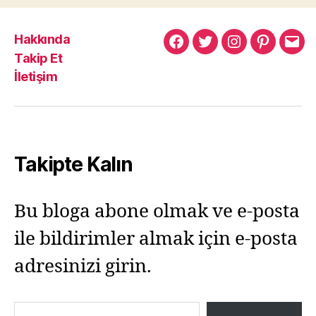
Hakkında
Murat
Murat
Murat
Pinterest
Mur
Takip Et
Yıkılmaz
Yıkılmaz
Yıkılmaz
Yıkı
İletişim
Facebook
Twitter
Instagram
Mail
Takipte Kalın
Bu bloga abone olmak ve e-posta
ile bildirimler almak için e-posta
adresinizi girin.
E-postanızı yazın…