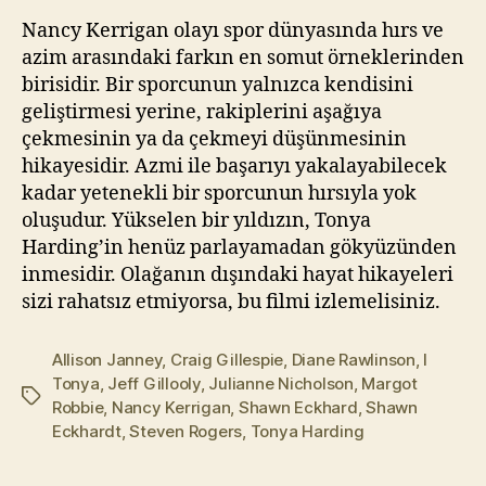
Ben,
kı
Nancy Kerrigan olayı spor dünyasında hırs ve
Tonya
l
azim arasındaki farkın en somut örneklerinden
(2017)
m
birisidir. Bir sporcunun yalnızca kendisini
a
geliştirmesi yerine, rakiplerini aşağıya
z
çekmesinin ya da çekmeyi düşünmesinin
hikayesidir. Azmi ile başarıyı yakalayabilecek
kadar yetenekli bir sporcunun hırsıyla yok
oluşudur. Yükselen bir yıldızın, Tonya
Harding’in henüz parlayamadan gökyüzünden
inmesidir. Olağanın dışındaki hayat hikayeleri
sizi rahatsız etmiyorsa, bu filmi izlemelisiniz.
Allison Janney
,
Craig Gillespie
,
Diane Rawlinson
,
I
Tonya
,
Jeff Gillooly
,
Julianne Nicholson
,
Margot
Etiketler
Robbie
,
Nancy Kerrigan
,
Shawn Eckhard
,
Shawn
Eckhardt
,
Steven Rogers
,
Tonya Harding