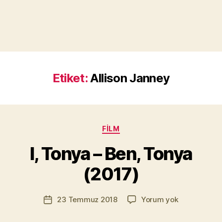
Etiket:
Allison Janney
Y
a
Kategoriler
FILM
z
a
I, Tonya – Ben, Tonya
r
M
(2017)
u
r
Yazının
I,
23 Temmuz 2018
Yorum yok
a
Yazı
yazarı
Tonya
t
tarihi
–
Yı