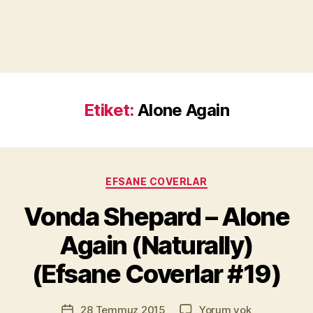
Etiket:
Alone Again
Kategoriler
EFSANE COVERLAR
Y
a
Vonda Shepard – Alone
z
a
Again (Naturally)
r
M
(Efsane Coverlar #19)
u
r
Yazının
Vonda
28 Temmuz 2015
Yorum yok
a
Yazı