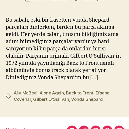
yazarı
Shepard
t
tarihi
–
Yı
Alone
kı
Bu sabah, eski bir kasetten Vonda Shepard
Again
l
parçaları dinlerken, birden bu parça aklıma
(Naturally)
m
geldi. Her yerde çalan, tınısını bildiğimiz ama
(Efsane
a
adını bilmediğiniz parçalar vardır ya hani,
Coverlar
z
sanıyorum ki bu parça da onlardan birisi
#19)
olabilir. Parçanın orjinali, Gilbert O’Sullivan‘in
1972 yılında yayınladığı Back to Front isimli
albümünde bonus track olarak yer alıyor.
Dinlediğiniz Vonda Shepard‘ın bu […]
Ally McBeal
,
Alone Again
,
Back to Front
,
Efsane
Etiketler
Coverlar
,
Gilbert O'Sullivan
,
Vonda Shepard