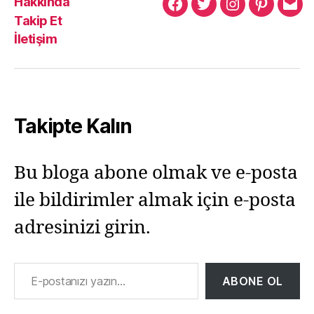
Hakkında
Murat
Murat
Murat
Pinterest
Mur
Takip Et
Yıkılmaz
Yıkılmaz
Yıkılmaz
Yıkı
İletişim
Facebook
Twitter
Instagram
Mail
Takipte Kalın
Bu bloga abone olmak ve e-posta
ile bildirimler almak için e-posta
adresinizi girin.
E-postanızı yazın…
ABONE OL