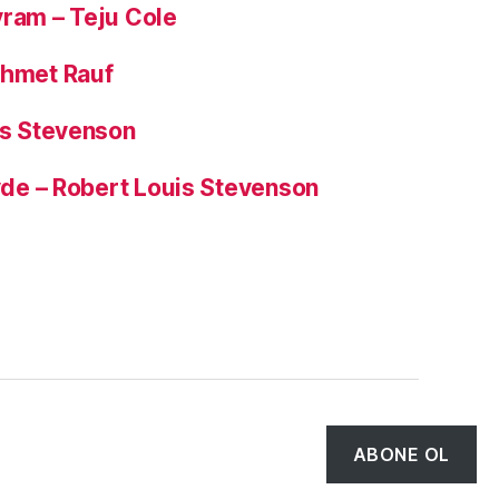
yram – Teju Cole
ehmet Rauf
is Stevenson
Hyde – Robert Louis Stevenson
Tepe
↑
ABONE OL