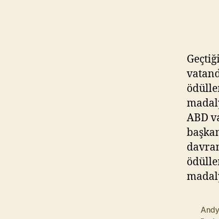
Geçtiğ
vatand
ödülle
madaly
ABD va
başkan
davran
ödülle
madaly
Andy