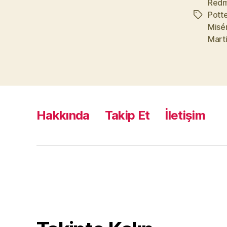
Red
Potte
Etiketler
Misé
Mart
Hakkında
Takip Et
İletişim