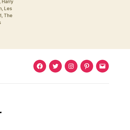
,
Harry
n
,
Les
l
,
The
s
Murat
Murat
Murat
Pinterest
Murat
Yıkılmaz
Yıkılmaz
Yıkılmaz
Yıkılmaz
Facebook
Twitter
Instagram
Mail
r