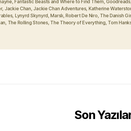
mayne
,
Fantastic Beasts and Where to Find Them
,
Goodreads
r
,
Jackie Chan
,
Jackie Chan Adventures
,
Katherine Watersto
rables
,
Lynyrd Skynyrd
,
Marslı
,
Robert De Niro
,
The Danish Gir
ian
,
The Rolling Stones
,
The Theory of Everything
,
Tom Hank
Son Yazıla