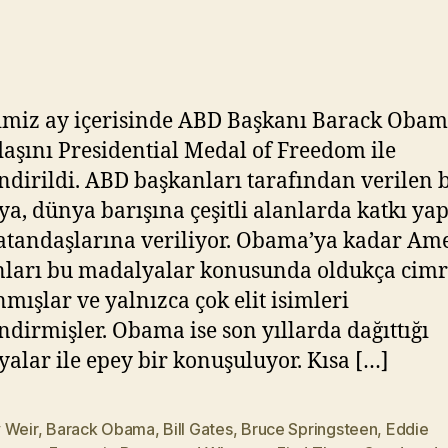
–
Y
5
ık
ıl
m
a
imiz ay içerisinde ABD Başkanı Barack Obam
z
aşını Presidential Medal of Freedom ile
ndirildi. ABD başkanları tarafından verilen 
a, dünya barışına çeşitli alanlarda katkı ya
tandaşlarına veriliyor. Obama’ya kadar Am
ları bu madalyalar konusunda oldukça cimr
mışlar ve yalnızca çok elit isimleri
ndirmişler. Obama ise son yıllarda dağıttığı
alar ile epey bir konuşuluyor. Kısa […]
 Weir
,
Barack Obama
,
Bill Gates
,
Bruce Springsteen
,
Eddie