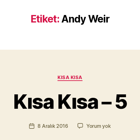
Etiket:
Andy Weir
Y
a
Kategoriler
KISA KISA
z
a
Kısa Kısa – 5
r
M
u
r
Yazının
Kısa
8 Aralık 2016
Yorum yok
a
Yazı
yazarı
Kısa
t
tarihi