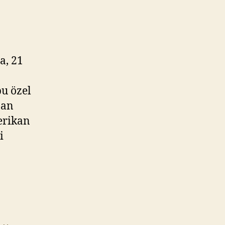
a, 21
bu özel
pan
erikan
i