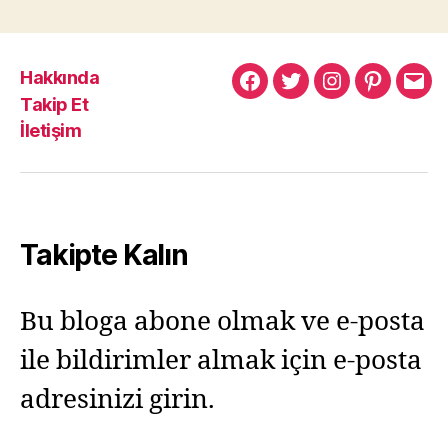
Hakkında
Murat
Murat
Murat
Pinterest
Mur
Takip Et
Yıkılmaz
Yıkılmaz
Yıkılmaz
Yıkı
İletişim
Facebook
Twitter
Instagram
Mail
Takipte Kalın
Bu bloga abone olmak ve e-posta
ile bildirimler almak için e-posta
adresinizi girin.