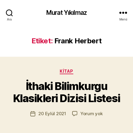
Murat Yıkılmaz
Ara
Menü
Etiket:
Frank Herbert
Y
a
Kategoriler
KITAP
z
a
İthaki Bilimkurgu
r
M
Klasikleri Dizisi Listesi
u
r
Yazının
İthaki
20 Eylül 2021
Yorum yok
a
Yazı
yazarı
Bilimkurgu
t
tarihi
Klasikleri
Yı
Dizisi