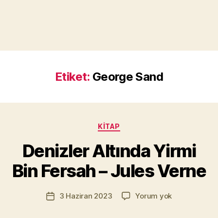
Etiket:
George Sand
Y
a
Kategoriler
KITAP
z
a
Denizler Altında Yirmi
r
M
Bin Fersah – Jules Verne
u
r
Yazının
Denizler
3 Haziran 2023
Yorum yok
a
Yazı
yazarı
Altında
t
tarihi
Yirmi
Yı