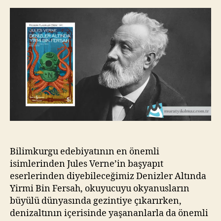
Bin
kı
Fersah
l
–
m
Jules
a
Verne
z
Bilimkurgu edebiyatının en önemli
isimlerinden Jules Verne’in başyapıt
eserlerinden diyebileceğimiz Denizler Altında
Yirmi Bin Fersah, okuyucuyu okyanusların
büyülü dünyasında gezintiye çıkarırken,
denizaltının içerisinde yaşananlarla da önemli