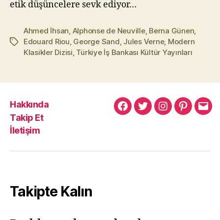
etik düşüncelere sevk ediyor…
Ahmed İhsan
,
Alphonse de Neuville
,
Berna Günen
,
Edouard Riou
,
George Sand
,
Jules Verne
,
Modern
Etiketler
Klasikler Dizisi
,
Türkiye İş Bankası Kültür Yayınları
Hakkında
Murat
Murat
Murat
Pinterest
Mur
Takip Et
Yıkılmaz
Yıkılmaz
Yıkılmaz
Yıkı
İletişim
Facebook
Twitter
Instagram
Mail
Takipte Kalın