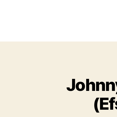
Johnny
(Ef