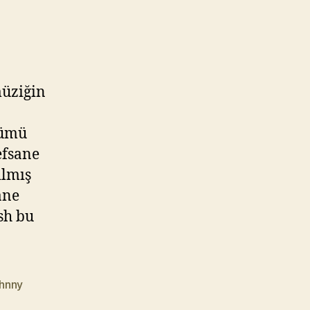
müziğin
bümü
efsane
ılmış
ane
sh bu
hnny