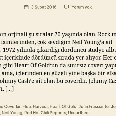
r
Yazının
Johnny
3 Şubat 2016
Yorum yok
a
Yazı
yazarı
Cash
t
tarihi
–
Y
Heart
ık
Of
ıl
ın orjinali şu sıralar 70 yaşında olan, Rock 
Gold
m
 isimlerinden, çok sevdiğim Neil Young‘a ait
(Efsane
a
e. 1972 yılında çıkardığı dördüncü stüdyo al
Coverlar
z
#21)
t içerisinde dördüncü sırada yer alıyor. Her 
ı gibi Heart Of Gold‘un da sınırsız coverı yap
e ama, içlerinden en güzeli yine başka bir efs
Johnny Cash‘e ait olan bu coverdır. Johnny Ca
ı, […]
ne Coverlar
,
Flea
,
Harvest
,
Heart Of Gold
,
John Frusciante
,
Jo
,
Neil Young
,
Red Hot Chili Peppers
,
Unearthed