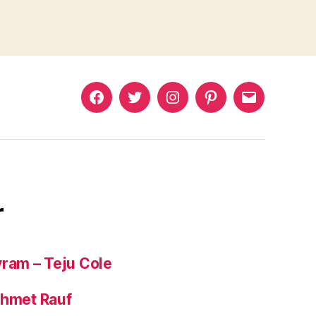
Murat
Murat
Murat
Pinterest
Murat
Yıkılmaz
Yıkılmaz
Yıkılmaz
Yıkılmaz
Facebook
Twitter
Instagram
Mail
r
yram – Teju Cole
ehmet Rauf