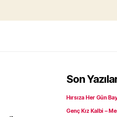
Son Yazıla
Hırsıza Her Gün Ba
Genç Kız Kalbi – M