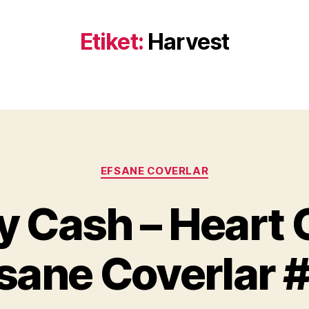
Etiket:
Harvest
Kategoriler
EFSANE COVERLAR
Y
 Cash – Heart 
a
z
a
sane Coverlar 
r
M
u