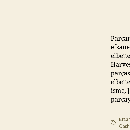
Parçan
efsane
elbett
Harves
parças
elbett
isme, 
parçay
Efsa
Etiketler
Cash