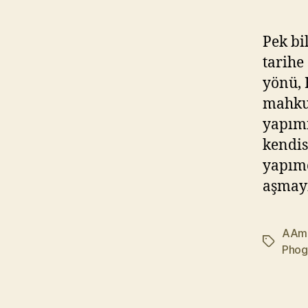
Pek bi
tarihe
yönü, 
mahku
yapımı
kendis
yapımc
aşmayı
AAmi
Etiketler
Phog