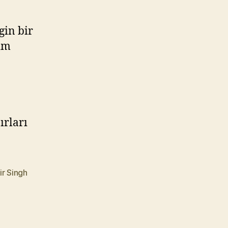
gin bir
ğim
ırları
r Singh