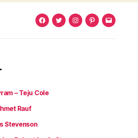
Murat
Murat
Murat
Pinterest
Murat
Yıkılmaz
Yıkılmaz
Yıkılmaz
Yıkılmaz
Facebook
Twitter
Instagram
Mail
r
yram – Teju Cole
ehmet Rauf
is Stevenson