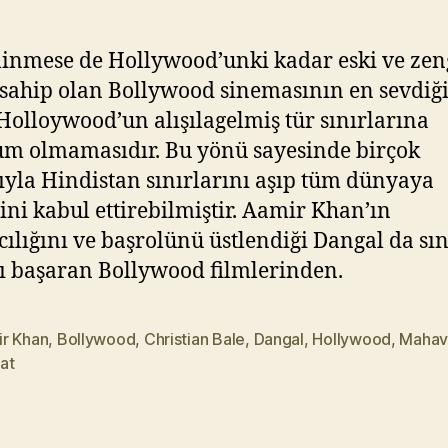
Y
ık
ıl
linmese de Hollywood’unki kadar eski ve zen
m
 sahip olan Bollywood sinemasının en sevdi
a
Holloywood’un alışılagelmiş tür sınırlarına
z
m olmamasıdır. Bu yönü sayesinde birçok
yla Hindistan sınırlarını aşıp tüm dünyaya
ini kabul ettirebilmiştir. Aamir Khan’ın
ılığını ve başrolünü üstlendiği Dangal da sın
 başaran Bollywood filmlerinden.
r Khan
,
Bollywood
,
Christian Bale
,
Dangal
,
Hollywood
,
Mahavi
at