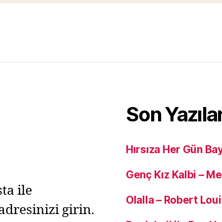
Son Yazıla
Hırsıza Her Gün Ba
Genç Kız Kalbi – M
ta ile
Olalla – Robert Lou
adresinizi girin.