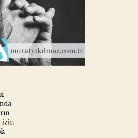
si
ında
arın
 izin
ok