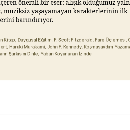
içeren önemli bir eser; alışık olduğumuz yaln
k, müziksiz yaşayamayan karakterlerinin ilk
erini barındırıyor.
n Kitap
,
Duygusal Eğitim
,
F. Scott Fitzgerald
,
Fare Üçlemesi
,
bert
,
Haruki Murakami
,
John F. Kennedy
,
Koşmasaydım Yazam
rın Şarkısını Dinle
,
Yaban Koyununun İzinde