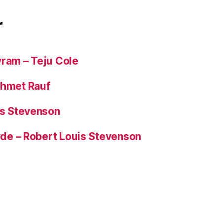
r
yram – Teju Cole
ehmet Rauf
is Stevenson
Hyde – Robert Louis Stevenson