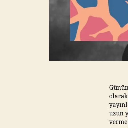
Günümü
olarak
yayınl
uzun y
vermed