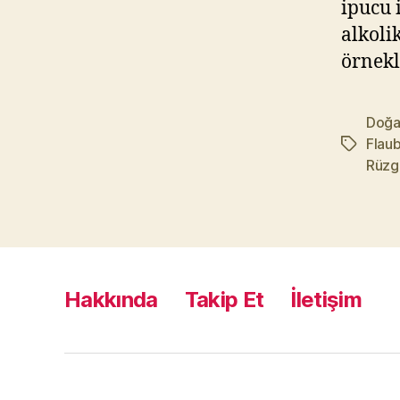
ipucu 
alkoli
örnekl
Doğa
Flau
Etiketler
Rüzga
Hakkında
Takip Et
İletişim