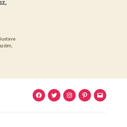
ız,
Gustave
azdım
,
Murat
Murat
Murat
Pinterest
Murat
Yıkılmaz
Yıkılmaz
Yıkılmaz
Yıkılmaz
Facebook
Twitter
Instagram
Mail