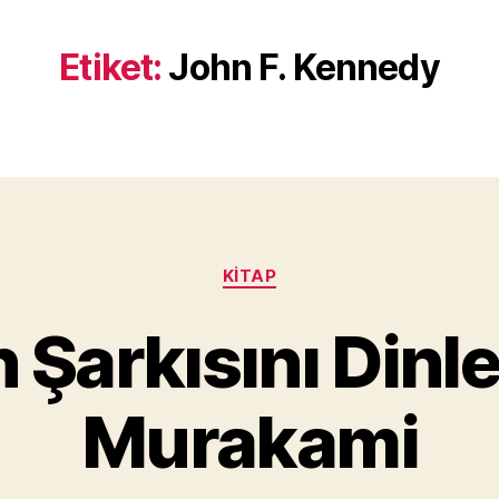
Etiket:
John F. Kennedy
Kategoriler
KITAP
Y
 Şarkısını Dinle
a
z
a
Murakami
r
M
u