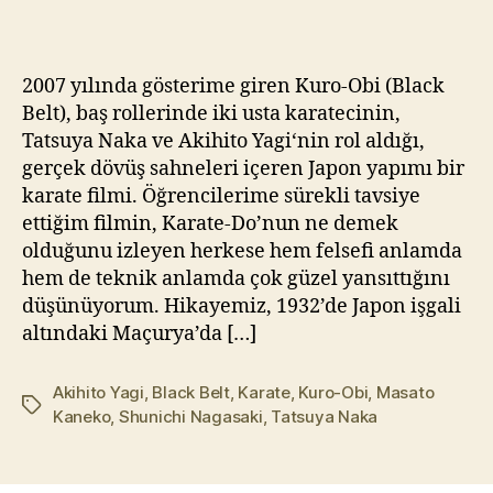
Siyah
kı
Kuşak
l
(2007)
m
2007 yılında gösterime giren Kuro-Obi (Black
için
a
Belt), baş rollerinde iki usta karatecinin,
z
Tatsuya Naka ve Akihito Yagi‘nin rol aldığı,
gerçek dövüş sahneleri içeren Japon yapımı bir
karate filmi. Öğrencilerime sürekli tavsiye
ettiğim filmin, Karate-Do’nun ne demek
olduğunu izleyen herkese hem felsefi anlamda
hem de teknik anlamda çok güzel yansıttığını
düşünüyorum. Hikayemiz, 1932’de Japon işgali
altındaki Maçurya’da […]
Akihito Yagi
,
Black Belt
,
Karate
,
Kuro-Obi
,
Masato
Etiketler
Kaneko
,
Shunichi Nagasaki
,
Tatsuya Naka