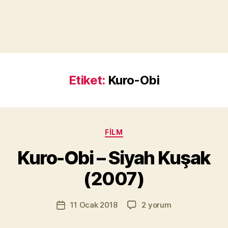
Etiket:
Kuro-Obi
Y
a
Kategoriler
FILM
z
a
Kuro-Obi – Siyah Kuşak
r
M
(2007)
u
r
Yazının
Kuro-
11 Ocak 2018
2 yorum
a
Yazı
yazarı
Obi
t
tarihi
–
Yı