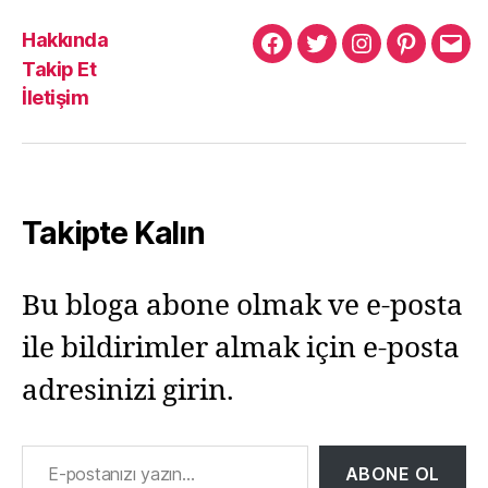
Hakkında
Murat
Murat
Murat
Pinterest
Mur
Takip Et
Yıkılmaz
Yıkılmaz
Yıkılmaz
Yıkı
İletişim
Facebook
Twitter
Instagram
Mail
Takipte Kalın
Bu bloga abone olmak ve e-posta
ile bildirimler almak için e-posta
adresinizi girin.
E-postanızı yazın…
ABONE OL