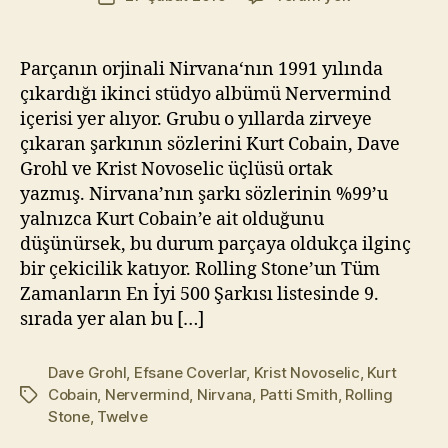
yazarı
Smith
t
tarihi
–
Yı
Smells
kı
Parçanın orjinali Nirvana‘nın 1991 yılında
Like
l
çıkardığı ikinci stüdyo albümü Nervermind
Teen
m
içerisi yer alıyor. Grubu o yıllarda zirveye
Spirit
a
çıkaran şarkının sözlerini Kurt Cobain, Dave
(Efsane
z
Grohl ve Krist Novoselic üçlüsü ortak
Coverlar
yazmış. Nirvana’nın şarkı sözlerinin %99’u
#22)
yalnızca Kurt Cobain’e ait olduğunu
düşünürsek, bu durum parçaya oldukça ilginç
bir çekicilik katıyor. Rolling Stone’un Tüm
Zamanların En İyi 500 Şarkısı listesinde 9.
sırada yer alan bu […]
Dave Grohl
,
Efsane Coverlar
,
Krist Novoselic
,
Kurt
Cobain
,
Nervermind
,
Nirvana
,
Patti Smith
,
Rolling
Etiketler
Stone
,
Twelve