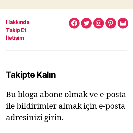
Hakkında
Murat
Murat
Murat
Pinterest
Mur
Takip Et
Yıkılmaz
Yıkılmaz
Yıkılmaz
Yıkı
İletişim
Facebook
Twitter
Instagram
Mail
Takipte Kalın
Bu bloga abone olmak ve e-posta
ile bildirimler almak için e-posta
adresinizi girin.
E-postanızı yazın…