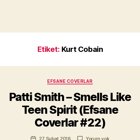
Etiket:
Kurt Cobain
Kategoriler
EFSANE COVERLAR
Y
a
Patti Smith – Smells Like
z
a
Teen Spirit (Efsane
r
M
Coverlar #22)
u
r
Yazının
Patti
27 Şubat 2016
Yorum yok
a
Yazı