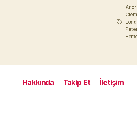
Andr
Clem
Long
Etiketler
Pete
Perf
Hakkında
Takip Et
İletişim