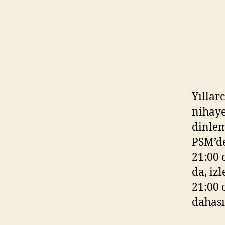
Yıllar
nihaye
dinlem
PSM’de
21:00 
da, iz
21:00 
dahası