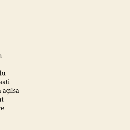
n
lu
aati
 açılsa
at
ve