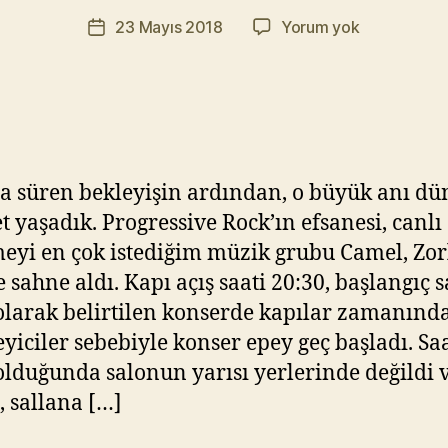
r
Yazının
22
23 Mayıs 2018
Yorum yok
a
Yazı
yazarı
Mayıs
t
tarihi
2018
Y
Camel
ık
İstanbul
ıl
Konseri
m
a
ca süren bekleyişin ardından, o büyük anı dü
z
t yaşadık. Progressive Rock’ın efsanesi, canlı
eyi en çok istediğim müzik grubu Camel, Zor
 sahne aldı. Kapı açış saati 20:30, başlangıç s
olarak belirtilen konserde kapılar zamanında
leyiciler sebebiyle konser epey geç başladı. Sa
olduğunda salonun yarısı yerlerinde değildi 
, sallana […]