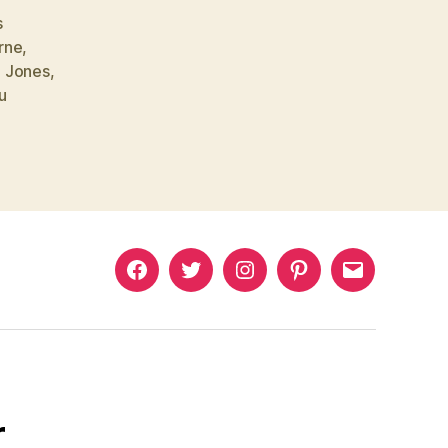
s
arne
,
 Jones
,
u
Murat
Murat
Murat
Pinterest
Murat
Yıkılmaz
Yıkılmaz
Yıkılmaz
Yıkılmaz
Facebook
Twitter
Instagram
Mail
r