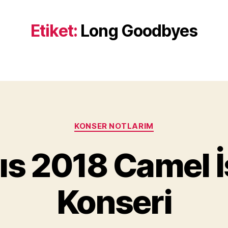
Etiket:
Long Goodbyes
Kategoriler
KONSER NOTLARIM
Y
ıs 2018 Camel İ
a
z
a
Konseri
r
M
u