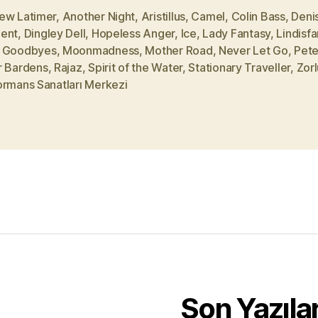
ew Latimer
,
Another Night
,
Aristillus
,
Camel
,
Colin Bass
,
Deni
ent
,
Dingley Dell
,
Hopeless Anger
,
Ice
,
Lady Fantasy
,
Lindisf
 Goodbyes
,
Moonmadness
,
Mother Road
,
Never Let Go
,
Pete
r Bardens
,
Rajaz
,
Spirit of the Water
,
Stationary Traveller
,
Zorl
ormans Sanatları Merkezi
Son Yazıla