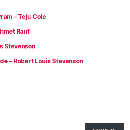
yram – Teju Cole
ehmet Rauf
is Stevenson
Hyde – Robert Louis Stevenson
Tepe
↑