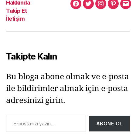
Hakkında
Murat
Murat
Murat
Pinterest
Mur
Takip Et
Yıkılmaz
Yıkılmaz
Yıkılmaz
Yıkı
İletişim
Facebook
Twitter
Instagram
Mail
Takipte Kalın
Bu bloga abone olmak ve e-posta
ile bildirimler almak için e-posta
adresinizi girin.
E-postanızı yazın…
ABONE OL