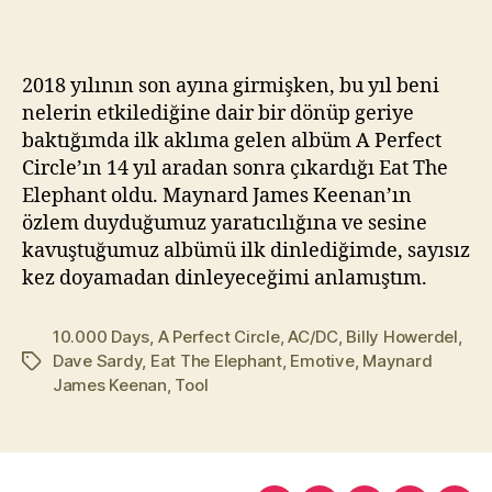
–
kı
Eat
l
The
m
2018 yılının son ayına girmişken, bu yıl beni
Elephant
a
nelerin etkilediğine dair bir dönüp geriye
(2018)
z
baktığımda ilk aklıma gelen albüm A Perfect
Circle’ın 14 yıl aradan sonra çıkardığı Eat The
Elephant oldu. Maynard James Keenan’ın
özlem duyduğumuz yaratıcılığına ve sesine
kavuştuğumuz albümü ilk dinlediğimde, sayısız
kez doyamadan dinleyeceğimi anlamıştım.
10.000 Days
,
A Perfect Circle
,
AC/DC
,
Billy Howerdel
,
Dave Sardy
,
Eat The Elephant
,
Emotive
,
Maynard
Etiketler
James Keenan
,
Tool