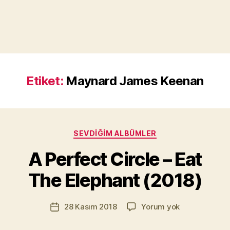
Etiket:
Maynard James Keenan
Y
a
Kategoriler
SEVDIĞIM ALBÜMLER
z
a
A Perfect Circle – Eat
r
M
The Elephant (2018)
u
r
Yazının
A
28 Kasım 2018
Yorum yok
a
Yazı
yazarı
Perfect
t
tarihi
Circle
Yı