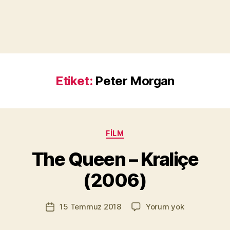
Etiket:
Peter Morgan
Y
a
Kategoriler
FILM
z
a
The Queen – Kraliçe
r
M
(2006)
u
r
Yazının
The
15 Temmuz 2018
Yorum yok
a
Yazı
yazarı
Queen
t
tarihi
–
Yı