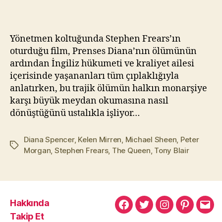
Kraliçe
kı
(2006)
l
m
Yönetmen koltuğunda Stephen Frears’ın
a
oturduğu film, Prenses Diana’nın ölümünün
z
ardından İngiliz hükumeti ve kraliyet ailesi
içerisinde yaşananları tüm çıplaklığıyla
anlatırken, bu trajik ölümün halkın monarşiye
karşı büyük meydan okumasına nasıl
dönüştüğünü ustalıkla işliyor…
Diana Spencer
,
Kelen Mirren
,
Michael Sheen
,
Peter
Etiketler
Morgan
,
Stephen Frears
,
The Queen
,
Tony Blair
Hakkında
Murat
Murat
Murat
Pinterest
Mur
Takip Et