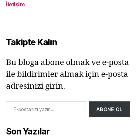
Yıkılmaz
Yıkılmaz
Yıkılmaz
Yıkı
İletişim
Facebook
Twitter
Instagram
Mail
Takipte Kalın
Bu bloga abone olmak ve e-posta
ile bildirimler almak için e-posta
adresinizi girin.
E-postanızı yazın…
ABONE OL
Son Yazılar