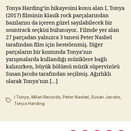
Album)
kı
Tonya Harding‘in hikayesini konu alan I, Tonya
l
(2017) filminin klasik rock parçalarından
m
bazılarını da içeren güzel sayılabilecek bir
a
sountrack seçkisi bulunuyor.. Filmde yer alan
z
27 parçadan yalnızca 3 tanesi Peter Nashel
tarafından film için bestelenmiş. Diğer
parçaların bir kısmında Tonya’nın
yarışmalarda kullandığı müziklere bağlı
kalınırken, büyük bölümü müzik süpervizörü
Susan Jacobs tarafından seçilmiş. Ağırlıklı
olarak Tonya’nın […]
I Tonya
,
Milan Records
,
Peter Nashel
,
Susan Jacobs
,
Etiketler
Tonya Harding