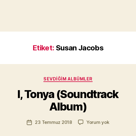
Etiket:
Susan Jacobs
Y
a
Kategoriler
SEVDIĞIM ALBÜMLER
z
a
I, Tonya (Soundtrack
r
M
Album)
u
r
Yazının
I,
23 Temmuz 2018
Yorum yok
a
Yazı
yazarı
Tonya
t
tarihi
(Soundtrack
Yı