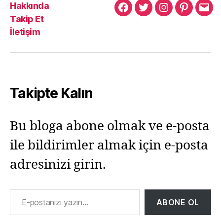
Hakkında
Murat
Murat
Murat
Pinterest
Mur
Takip Et
Yıkılmaz
Yıkılmaz
Yıkılmaz
Yıkı
İletişim
Facebook
Twitter
Instagram
Mail
Takipte Kalın
Bu bloga abone olmak ve e-posta
ile bildirimler almak için e-posta
adresinizi girin.
E-postanızı yazın…
ABONE OL