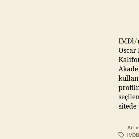
IMDb’n
Oscar 
Kalifo
Akadem
kullan
profil
seçile
sitede
Arriv
IMD
Etiketler