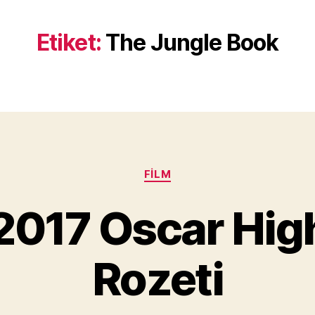
Etiket:
The Jungle Book
Kategoriler
FILM
Y
2017 Oscar High
a
z
a
Rozeti
r
M
u