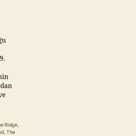
ğu
9.
nin
ndan
ve
w Ridge
,
ad
,
The