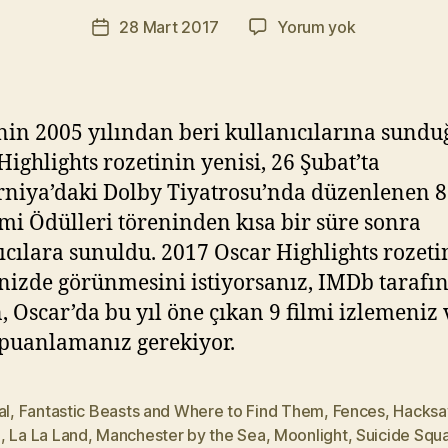
r
Yazının
IMDB
28 Mart 2017
Yorum yok
a
Yazı
yazarı
2017
t
tarihi
Oscar
Y
Highlights
ık
Rozeti
ıl
in 2005 yılından beri kullanıcılarına sundu
m
Highlights rozetinin yenisi, 26 Şubat’ta
a
rniya’daki Dolby Tiyatrosu’nda düzenlenen 8
z
i Ödülleri töreninden kısa bir süre sonra
ıcılara sunuldu. 2017 Oscar Highlights rozeti
inizde görünmesini istiyorsanız, IMDb tarafı
n, Oscar’da bu yıl öne çıkan 9 filmi izlemeniz 
 puanlamanız gerekiyor.
al
,
Fantastic Beasts and Where to Find Them
,
Fences
,
Hacksa
B
,
La La Land
,
Manchester by the Sea
,
Moonlight
,
Suicide Squ