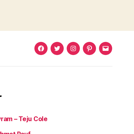
Murat
Murat
Murat
Pinterest
Murat
Yıkılmaz
Yıkılmaz
Yıkılmaz
Yıkılmaz
Facebook
Twitter
Instagram
Mail
r
yram – Teju Cole