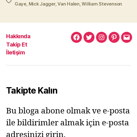
Etiketler
Gaye
,
Mick Jagger
,
Van Halen
,
William Stevenson
Hakkında
Murat
Murat
Murat
Pinterest
Mur
Takip Et
Yıkılmaz
Yıkılmaz
Yıkılmaz
Yıkı
İletişim
Facebook
Twitter
Instagram
Mail
Takipte Kalın
Bu bloga abone olmak ve e-posta
ile bildirimler almak için e-posta
adresinizi girin.