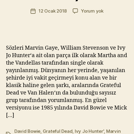
r
Yazının
David
12 Ocak 2018
Yorum yok
a
Yazı
yazarı
Bowie
t
tarihi
&
Yı
Mick
kı
Jagger
l
–
m
Sözleri Marvin Gaye, William Stevenson ve Ivy
Dancing
a
Jo Hunter‘a ait olan parça ilk olarak Martha and
In
z
the Vandellas tarafından single olarak
The
yayınlanmış. Dünyanın her yerinde, yaşanılan
Street
(Efsane
şehirde iyi vakit geçirmeyi konu alan ve bir
Coverlar
klasik haline gelen şarkı, aralarında Grateful
#36)
Dead ve Van Halen‘ın da bulunduğu sayısız
grup tarafından yorumlanmış. En güzel
versiyonu ise 1985 yılında David Bowie ve Mick
[…]
David Bowie
,
Grateful Dead
,
Ivy Jo Hunter'
,
Marvin