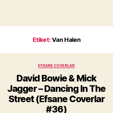
Etiket:
Van Halen
Kategoriler
EFSANE COVERLAR
David Bowie & Mick
Y
a
Jagger – Dancing In The
z
a
Street (Efsane Coverlar
r
M
#36)
u