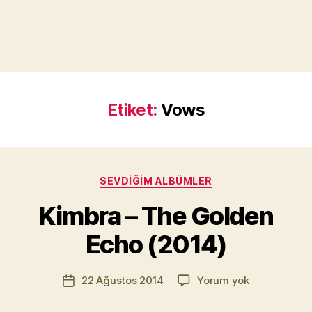
Etiket:
Vows
Y
a
Kategoriler
SEVDIĞIM ALBÜMLER
z
a
Kimbra – The Golden
r
M
Echo (2014)
u
r
Yazının
Kimbra
22 Ağustos 2014
Yorum yok
a
Yazı
yazarı
–
t
tarihi
The
Yı