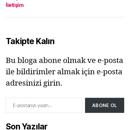
Yıkılmaz
Yıkılmaz
Yıkılmaz
Yıkı
İletişim
Facebook
Twitter
Instagram
Mail
Takipte Kalın
Bu bloga abone olmak ve e-posta
ile bildirimler almak için e-posta
adresinizi girin.
E-postanızı yazın…
ABONE OL
Son Yazılar