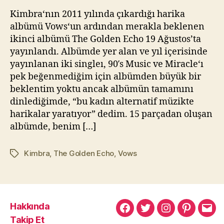
Golden
kı
Kimbra‘nın 2011 yılında çıkardığı harika
Echo
l
albümü Vows‘un ardından merakla beklenen
(2014)
m
ikinci albümü The Golden Echo 19 Ağustos’ta
a
yayınlandı. Albümde yer alan ve yıl içerisinde
z
yayınlanan iki singleı, 90′s Music ve Miracle‘ı
pek beğenmediğim için albümden büyük bir
beklentim yoktu ancak albümün tamamını
dinlediğimde, “bu kadın alternatif müzikte
harikalar yaratıyor” dedim. 15 parçadan oluşan
albümde, benim […]
Kimbra
,
The Golden Echo
,
Vows
Etiketler
Hakkında
Murat
Murat
Murat
Pinterest
Mur
Takip Et