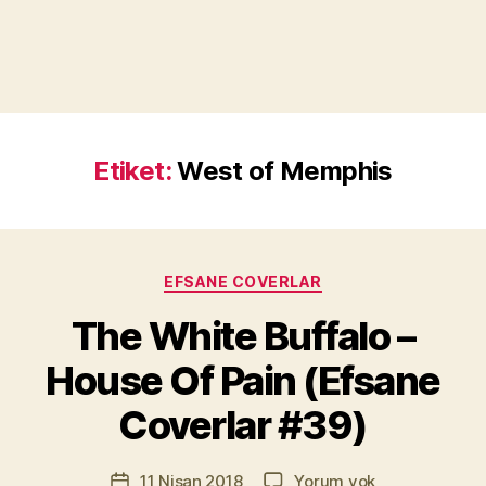
Etiket:
West of Memphis
Kategoriler
EFSANE COVERLAR
Y
a
The White Buffalo –
z
a
House Of Pain (Efsane
r
M
Coverlar #39)
u
r
Yazının
The
11 Nisan 2018
Yorum yok
a
Yazı