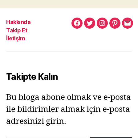
Hakkında
Murat
Murat
Murat
Pinterest
Mur
Takip Et
Yıkılmaz
Yıkılmaz
Yıkılmaz
Yıkı
İletişim
Facebook
Twitter
Instagram
Mail
Takipte Kalın
Bu bloga abone olmak ve e-posta
ile bildirimler almak için e-posta
adresinizi girin.
E-postanızı yazın…