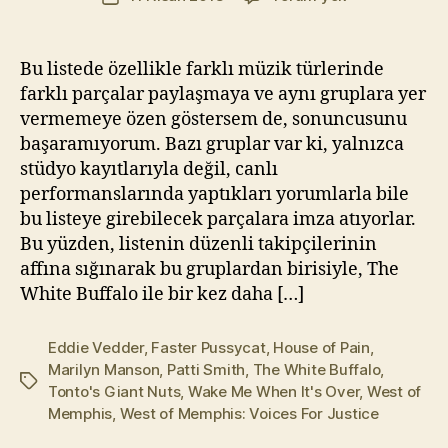
yazarı
White
t
tarihi
Buffalo
Yı
–
kı
Bu listede özellikle farklı müzik türlerinde
House
l
farklı parçalar paylaşmaya ve aynı gruplara yer
Of
m
vermemeye özen göstersem de, sonuncusunu
Pain
a
başaramıyorum. Bazı gruplar var ki, yalnızca
(Efsane
z
stüdyo kayıtlarıyla değil, canlı
Coverlar
performanslarında yaptıkları yorumlarla bile
#39)
bu listeye girebilecek parçalara imza atıyorlar.
Bu yüzden, listenin düzenli takipçilerinin
affına sığınarak bu gruplardan birisiyle, The
White Buffalo ile bir kez daha […]
Eddie Vedder
,
Faster Pussycat
,
House of Pain
,
Marilyn Manson
,
Patti Smith
,
The White Buffalo
,
Etiketler
Tonto's Giant Nuts
,
Wake Me When It's Over
,
West of
Memphis
,
West of Memphis: Voices For Justice