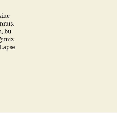
sine
anmış.
m, bu
iğimiz
-Lapse