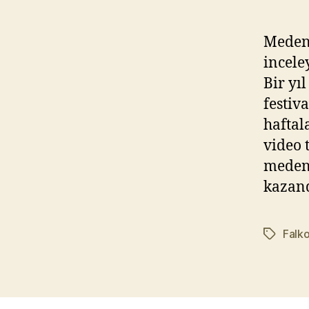
Medeni
incele
Bir yı
festiv
haftal
video t
medeni
kazand
Falk
Etiketler