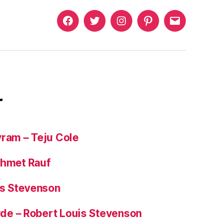
Murat
Murat
Murat
Pinterest
Murat
Yıkılmaz
Yıkılmaz
Yıkılmaz
Yıkılmaz
Facebook
Twitter
Instagram
Mail
r
yram – Teju Cole
ehmet Rauf
is Stevenson
Hyde – Robert Louis Stevenson