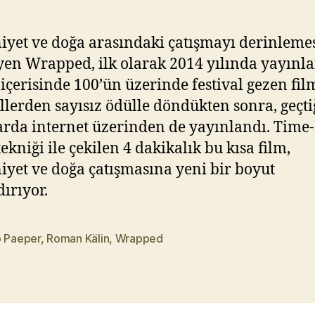
Time
Y
Lapse
ık
(2015)
ıl
yet ve doğa arasındaki çatışmayı derinleme
m
yen Wrapped, ilk olarak 2014 yılında yayınl
a
l içerisinde 100’ün üzerinde festival gezen fil
z
allerden sayısız ödülle döndükten sonra, geçt
arda internet üzerinden de yayınlandı. Time
ekniği ile çekilen 4 dakikalık bu kısa film,
yet ve doğa çatışmasına yeni bir boyut
ırıyor.
o Paeper
,
Roman Kälin
,
Wrapped