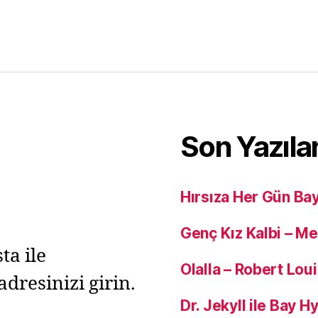
Son Yazıla
Hırsıza Her Gün Ba
Genç Kız Kalbi – M
ta ile
Olalla – Robert Lou
adresinizi girin.
Dr. Jekyll ile Bay 