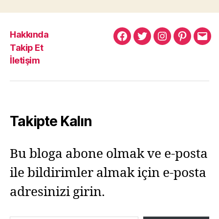
Hakkında
Murat
Murat
Murat
Pinterest
Mur
Takip Et
Yıkılmaz
Yıkılmaz
Yıkılmaz
Yıkı
İletişim
Facebook
Twitter
Instagram
Mail
Takipte Kalın
Bu bloga abone olmak ve e-posta
ile bildirimler almak için e-posta
adresinizi girin.
E-postanızı yazın…