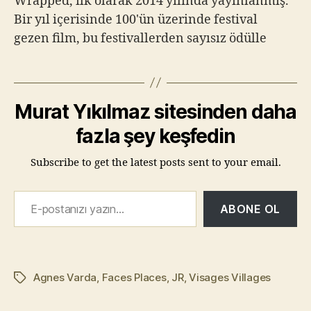
Wrapped, ilk olarak 2014 yılında yayınlanmış.
Bir yıl içerisinde 100'ün üzerinde festival
gezen film, bu festivallerden sayısız ödülle
döndükten sonra, geçtiğimiz
haftalarda internet üzerinden de yayınlandı.
Time-Lapse video tekniği ile çekilen 4
Murat Yıkılmaz sitesinden daha
dakikalık bu kısa film, medeniyet ve doğa
çatışmasına yeni bir boyut kazandırıyor.
fazla şey keşfedin
https://vimeo.com/161599224
Subscribe to get the latest posts sent to your email.
E-postanızı yazın…
ABONE OL
Agnes Varda
,
Faces Places
,
JR
,
Visages Villages
Etiketler