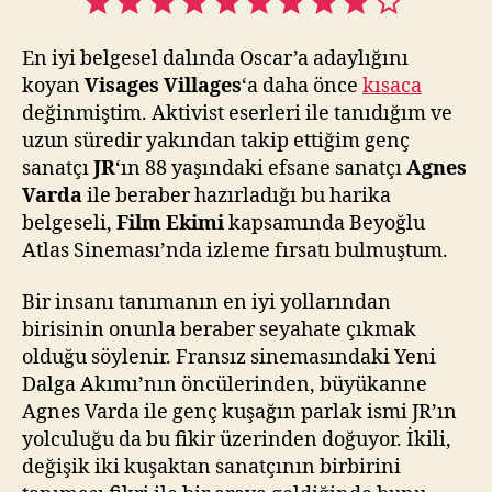
(2017)
a
z
En iyi belgesel dalında Oscar’a adaylığını
koyan
Visages Villages
‘a daha önce
kısaca
değinmiştim. Aktivist eserleri ile tanıdığım ve
uzun süredir yakından takip ettiğim genç
sanatçı
JR
‘ın 88 yaşındaki efsane sanatçı
Agnes
Varda
ile beraber hazırladığı bu harika
belgeseli,
Film Ekimi
kapsamında Beyoğlu
Atlas Sineması’nda izleme fırsatı bulmuştum.
Bir insanı tanımanın en iyi yollarından
birisinin onunla beraber seyahate çıkmak
olduğu söylenir. Fransız sinemasındaki Yeni
Dalga Akımı’nın öncülerinden, büyükanne
Agnes Varda ile genç kuşağın parlak ismi JR’ın
yolculuğu da bu fikir üzerinden doğuyor. İkili,
değişik iki kuşaktan sanatçının birbirini