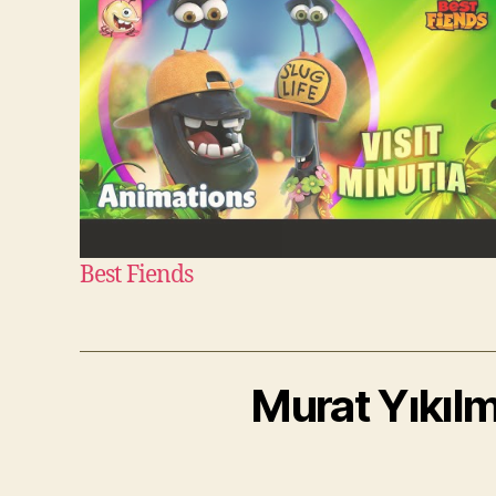
Best Fiends
Murat Yıkılm