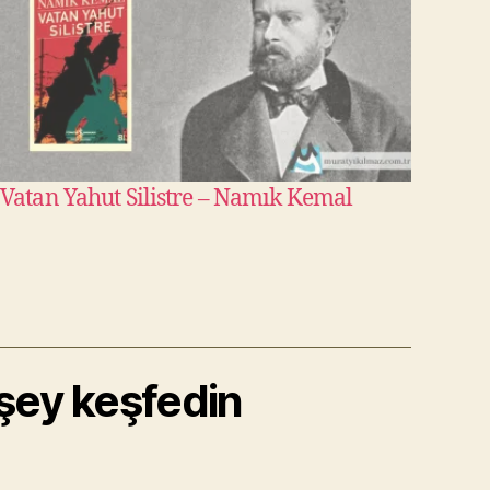
Vatan Yahut Silistre – Namık Kemal
 şey keşfedin