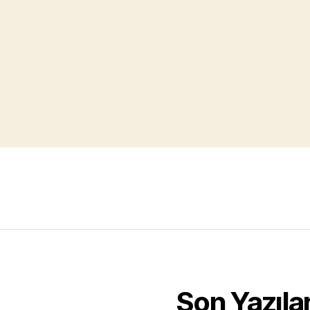
Son Yazıla