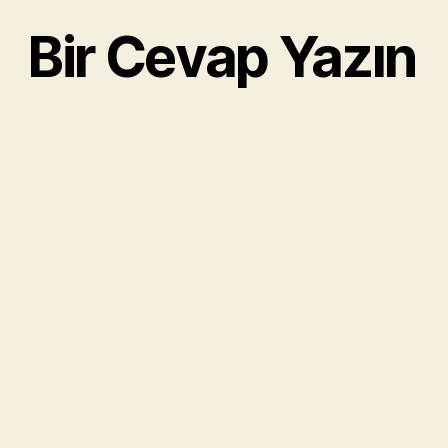
Bir Cevap Yazın