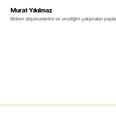
Murat Yıkılmaz
Biriken düşüncelerimi ve sevdiğim çalışmaları payla