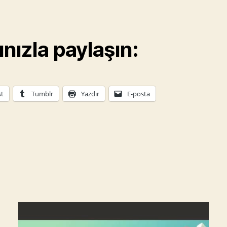
ınızla paylaşın:
st
Tumblr
Yazdır
E-posta