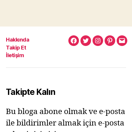
Hakkında
Murat
Murat
Murat
Pinterest
Mur
Takip Et
Yıkılmaz
Yıkılmaz
Yıkılmaz
Yıkı
İletişim
Facebook
Twitter
Instagram
Mail
Takipte Kalın
Bu bloga abone olmak ve e-posta
ile bildirimler almak için e-posta