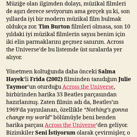
z
Müziğe olan ilgimden dolayı, müzikal filmleri
de aşırı derece seviyorum ama gerçek şu ki, son
yıllarda iyi bir modern müzikal film bulmak
oldukça zor.
Tim Burton
filmleri olmasa, son 10
yıldaki iyi müzikal filmlerin sayısı benim için
iki elin parmaklarını geçmez sanırım. Across
the Universe’de bu listemde üst sıralarda yer
alıyor.
Yönetmen koltuğunda daha önceki
Salma
Hayek
‘li
Frida (2002)
filminden tanıdığım
Julie
Taymor
‘un oturduğu
Across the Universe
,
birbirinden harika 33 Beatles parçasından
hazırlanmış. Zaten filmin adı da, Beatles’ın
1969’da yayınlanan, özellikle
“Nothing’s gonna
change my world”
bölümüyle beni benden
harika parçası
Across the Universe
‘den geliyor.
Bizimkiler
Seni İstiyorum
olarak çevirmişler, o