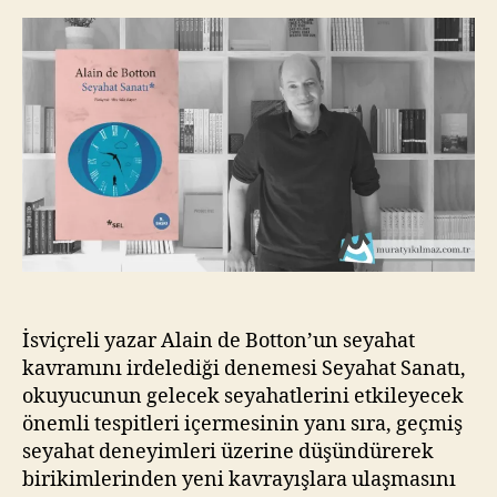
Alain
kı
de
l
Botton
m
a
z
İsviçreli yazar Alain de Botton’un seyahat
kavramını irdelediği denemesi Seyahat Sanatı,
okuyucunun gelecek seyahatlerini etkileyecek
önemli tespitleri içermesinin yanı sıra, geçmiş
seyahat deneyimleri üzerine düşündürerek
birikimlerinden yeni kavrayışlara ulaşmasını