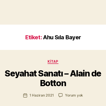
Etiket:
Ahu Sıla Bayer
Y
a
Kategoriler
KITAP
z
a
Seyahat Sanatı – Alain de
r
M
Botton
u
r
Yazının
Seyahat
1 Haziran 2021
Yorum yok
a
Yazı
yazarı
Sanatı
t
tarihi
–
Yı