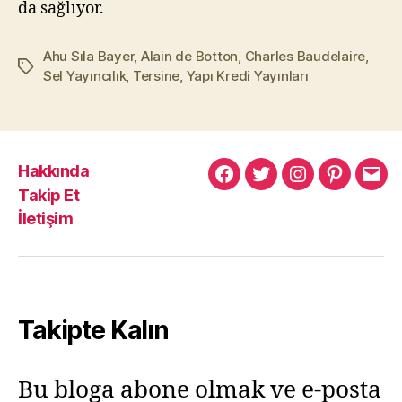
da sağlıyor.
Ahu Sıla Bayer
,
Alain de Botton
,
Charles Baudelaire
,
Etiketler
Sel Yayıncılık
,
Tersine
,
Yapı Kredi Yayınları
Hakkında
Murat
Murat
Murat
Pinterest
Mur
Takip Et
Yıkılmaz
Yıkılmaz
Yıkılmaz
Yıkı
İletişim
Facebook
Twitter
Instagram
Mail
Takipte Kalın
Bu bloga abone olmak ve e-posta