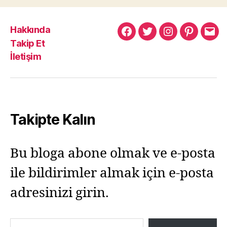
Hakkında
Murat
Murat
Murat
Pinterest
Mur
Takip Et
Yıkılmaz
Yıkılmaz
Yıkılmaz
Yıkı
İletişim
Facebook
Twitter
Instagram
Mail
Takipte Kalın
Bu bloga abone olmak ve e-posta
ile bildirimler almak için e-posta
adresinizi girin.
E-postanızı yazın…