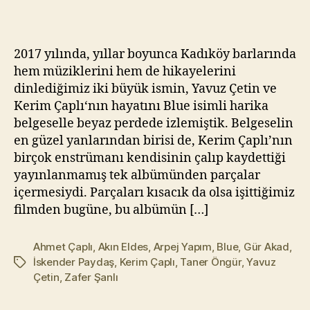
Kayıp
kı
(2019)
l
m
2017 yılında, yıllar boyunca Kadıköy barlarında
a
hem müziklerini hem de hikayelerini
z
dinlediğimiz iki büyük ismin, Yavuz Çetin ve
Kerim Çaplı‘nın hayatını Blue isimli harika
belgeselle beyaz perdede izlemiştik. Belgeselin
en güzel yanlarından birisi de, Kerim Çaplı’nın
birçok enstrümanı kendisinin çalıp kaydettiği
yayınlanmamış tek albümünden parçalar
içermesiydi. Parçaları kısacık da olsa işittiğimiz
filmden bugüne, bu albümün […]
Ahmet Çaplı
,
Akın Eldes
,
Arpej Yapım
,
Blue
,
Gür Akad
,
İskender Paydaş
,
Kerim Çaplı
,
Taner Öngür
,
Yavuz
Etiketler
Çetin
,
Zafer Şanlı