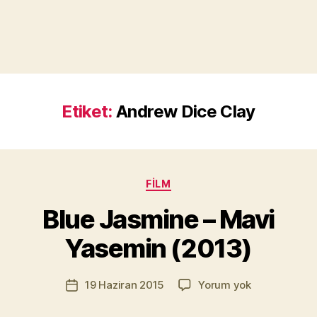
Etiket:
Andrew Dice Clay
Y
a
Kategoriler
FILM
z
a
Blue Jasmine – Mavi
r
M
Yasemin (2013)
u
r
Yazının
Blue
19 Haziran 2015
Yorum yok
a
Yazı
yazarı
Jasmine
t
tarihi
–
Yı