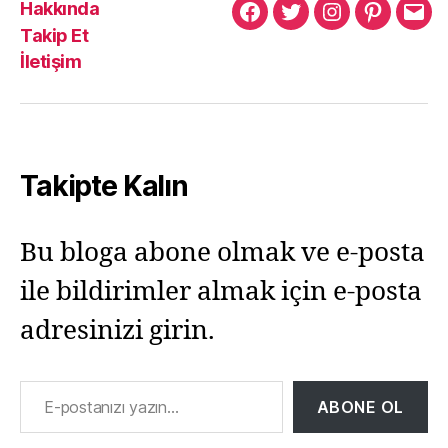
Hakkında
Murat
Murat
Murat
Pinterest
Mur
Takip Et
Yıkılmaz
Yıkılmaz
Yıkılmaz
Yıkı
İletişim
Facebook
Twitter
Instagram
Mail
Takipte Kalın
Bu bloga abone olmak ve e-posta
ile bildirimler almak için e-posta
adresinizi girin.
E-postanızı yazın…
ABONE OL