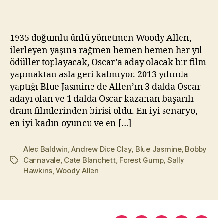
Mavi
kı
Yasemin
l
(2013)
m
1935 doğumlu ünlü yönetmen Woody Allen,
a
ilerleyen yaşına rağmen hemen hemen her yıl
z
ödüller toplayacak, Oscar’a aday olacak bir film
yapmaktan asla geri kalmıyor. 2013 yılında
yaptığı Blue Jasmine de Allen’ın 3 dalda Oscar
adayı olan ve 1 dalda Oscar kazanan başarılı
dram filmlerinden birisi oldu. En iyi senaryo,
en iyi kadın oyuncu ve en […]
Alec Baldwin
,
Andrew Dice Clay
,
Blue Jasmine
,
Bobby
Cannavale
,
Cate Blanchett
,
Forest Gump
,
Sally
Etiketler
Hawkins
,
Woody Allen