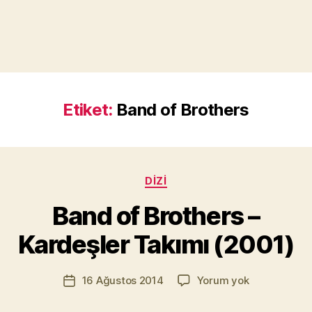
Etiket:
Band of Brothers
Y
a
Kategoriler
DIZI
z
a
Band of Brothers –
r
M
Kardeşler Takımı (2001)
u
r
Yazının
Band
16 Ağustos 2014
Yorum yok
a
Yazı
yazarı
of
t
tarihi
Brothers
Yı