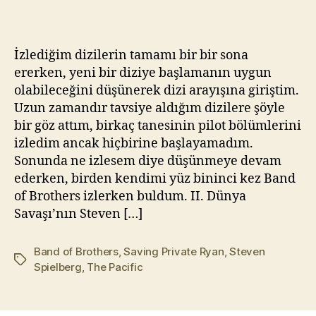
–
kı
Kardeşler
l
Takımı
m
İzlediğim dizilerin tamamı bir bir sona
(2001)
a
ererken, yeni bir diziye başlamanın uygun
z
olabileceğini düşünerek dizi arayışına giriştim.
Uzun zamandır tavsiye aldığım dizilere şöyle
bir göz attım, birkaç tanesinin pilot bölümlerini
izledim ancak hiçbirine başlayamadım.
Sonunda ne izlesem diye düşünmeye devam
ederken, birden kendimi yüz bininci kez Band
of Brothers izlerken buldum. II. Dünya
Savaşı’nın Steven […]
Band of Brothers
,
Saving Private Ryan
,
Steven
Etiketler
Spielberg
,
The Pacific