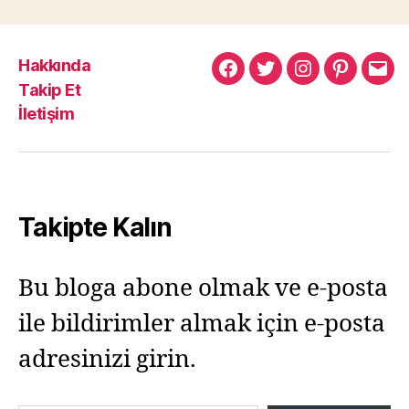
Hakkında
Murat
Murat
Murat
Pinterest
Mur
Takip Et
Yıkılmaz
Yıkılmaz
Yıkılmaz
Yıkı
İletişim
Facebook
Twitter
Instagram
Mail
Takipte Kalın
Bu bloga abone olmak ve e-posta
ile bildirimler almak için e-posta
adresinizi girin.
E-postanızı yazın…