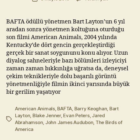
yazarı
Animals
t
tarihi
–
Yı
Amerikan
kı
BAFTA ödüllü yönetmen Bart Layton’un 6 yıl
Soygunu
l
aradan sonra yönetmen koltuğuna oturduğu
(2018)
m
son filmi American Animals, 2004 yılında
a
Kentucky’de dört gencin gerçekleştirdiği
z
gerçek bir sanat soygununu konu alıyor. Uzun
diyalog sahneleriyle bazı bölümleri izleyiciyi
zaman zaman bıkkınlığa uğratsa da, deneysel
çekim teknikleriyle dolu başarılı görüntü
yönetmenliğiyle filmin ikinci yarısında büyük
bir gerilim yaşatıyor
American Animals
,
BAFTA
,
Barry Keoghan
,
Bart
Layton
,
Blake Jenner
,
Evan Peters
,
Jared
Etiketler
Abrahamson
,
John James Audubon
,
The Birds of
America