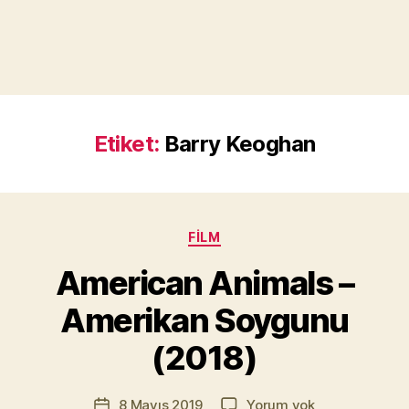
Etiket:
Barry Keoghan
Kategoriler
FILM
Y
a
American Animals –
z
a
Amerikan Soygunu
r
M
(2018)
u
r
Yazının
American
8 Mayıs 2019
Yorum yok
a
Yazı