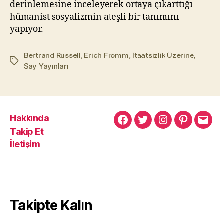
derinlemesine inceleyerek ortaya çıkarttığı
hümanist sosyalizmin ateşli bir tanımını
yapıyor.
Bertrand Russell
,
Erich Fromm
,
İtaatsizlik Üzerine
,
Etiketler
Say Yayınları
Hakkında
Murat
Murat
Murat
Pinterest
Mur
Takip Et
Yıkılmaz
Yıkılmaz
Yıkılmaz
Yıkı
İletişim
Facebook
Twitter
Instagram
Mail
Takipte Kalın