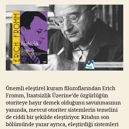
Erich
kı
Fromm
l
için
m
a
z
Önemli eleştirel kuram filozoflarından Erich
Fromm, İtaatsizlik Üzerine’de özgürlüğün
otoriteye hayır demek olduğunu savunmasının
yanında, mevcut otoriter sistemlerin temelini
de ciddi bir şekilde eleştiriyor. Kitabın son
bölümünde yazar ayrıca, eleştirdiği sistemleri