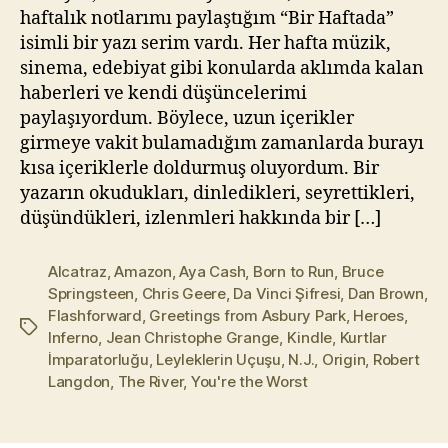
haftalık notlarımı paylaştığım “Bir Haftada”
isimli bir yazı serim vardı. Her hafta müzik,
sinema, edebiyat gibi konularda aklımda kalan
haberleri ve kendi düşüncelerimi
paylaşıyordum. Böylece, uzun içerikler
girmeye vakit bulamadığım zamanlarda burayı
kısa içeriklerle doldurmuş oluyordum. Bir
yazarın okudukları, dinledikleri, seyrettikleri,
düşündükleri, izlenmleri hakkında bir […]
Alcatraz
,
Amazon
,
Aya Cash
,
Born to Run
,
Bruce
Springsteen
,
Chris Geere
,
Da Vinci Şifresi
,
Dan Brown
,
Flashforward
,
Greetings from Asbury Park
,
Heroes
,
Etiketler
Inferno
,
Jean Christophe Grange
,
Kindle
,
Kurtlar
İmparatorluğu
,
Leyleklerin Uçuşu
,
N.J.
,
Origin
,
Robert
Langdon
,
The River
,
You're the Worst