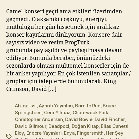
l
m
Camel konseri geçti ama etkileri üzerimden
a
geçmedi. O akşamki coşkuyu, enerjiyi,
z
mutluluğu her gün hissetmek için aralıksız
konser kayıtlarını dinliyorum. Konsere dair
sayısız video ve resim ProgTurk
grubunda paylaşıldı ve paylaşılmaya devam
ediliyor. Bununla beraber, önümüzdeki
sezonlarda olması muhtemel konserler için de
bir anket yapılıyor. En çok istenilen sanatçılar /
gruplar için taleplerde bulunulacak. King
Crimson, David […]
Ah-ga-ssi
,
Ayrıntı Yayınları
,
Born to Run
,
Bruce
Springsteen
,
Cem Yılmaz
,
Chan-wook Park
,
Christopher Andersen
,
David Bowie
,
David Fincher
,
David Gilmour
,
Deadpool
,
Doğan Kitap
,
Elias Canetti
,
Eloy
,
Encore Yayınları
,
Enya
,
Fingersmith
,
Her Şey
Etiketler