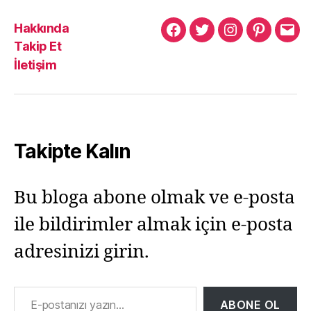
Hakkında
Murat
Murat
Murat
Pinterest
Mur
Takip Et
Yıkılmaz
Yıkılmaz
Yıkılmaz
Yıkı
İletişim
Facebook
Twitter
Instagram
Mail
Takipte Kalın
Bu bloga abone olmak ve e-posta
ile bildirimler almak için e-posta
adresinizi girin.
E-postanızı yazın…
ABONE OL