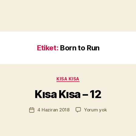
Etiket:
Born to Run
Y
a
z
a
Kategoriler
KISA KISA
r
M
Kısa Kısa – 12
u
r
Yazının
Kısa
4 Haziran 2018
Yorum yok
a
Yazı
yazarı
Kısa
t
tarihi
–
Yı
12
kı