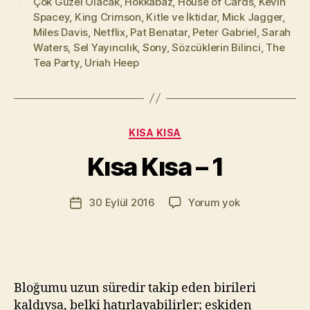
Çok Güzel Olacak
,
Hokkabaz
,
House of Cards
,
Kevin
Spacey
,
King Crimson
,
Kitle ve İktidar
,
Mick Jagger
,
Miles Davis
,
Netflix
,
Pat Benatar
,
Peter Gabriel
,
Sarah
Waters
,
Sel Yayıncılık
,
Sony
,
Sözcüklerin Bilinci
,
The
Tea Party
,
Uriah Heep
Y
a
z
a
Kategoriler
KISA KISA
r
M
Kısa Kısa – 1
u
r
Yazının
Kısa
30 Eylül 2016
Yorum yok
a
Yazı
yazarı
Kısa
t
tarihi
–
Yı
1
kı
l
m
Bloğumu uzun süredir takip eden birileri
a
kaldıysa, belki hatırlayabilirler; eskiden
z