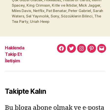
Spacey
,
King Crimson
,
Kitle ve İktidar
,
Mick Jagger
,
Miles Davis
,
Netflix
,
Pat Benatar
,
Peter Gabriel
,
Sarah
Waters
,
Sel Yayıncılık
,
Sony
,
Sözcüklerin Bilinci
,
The
Tea Party
,
Uriah Heep
Hakkında
Murat
Murat
Murat
Pinterest
Mur
Takip Et
Yıkılmaz
Yıkılmaz
Yıkılmaz
Yıkı
İletişim
Facebook
Twitter
Instagram
Mail
Takipte Kalın
Bu bloga abone olmak ve e-posta