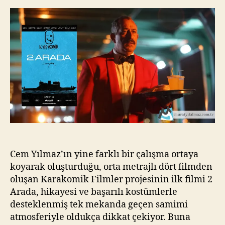
Arada
kı
(2019)
l
m
a
z
Cem Yılmaz’ın yine farklı bir çalışma ortaya
koyarak oluşturduğu, orta metrajlı dört filmden
oluşan Karakomik Filmler projesinin ilk filmi 2
Arada, hikayesi ve başarılı kostümlerle
desteklenmiş tek mekanda geçen samimi
atmosferiyle oldukça dikkat çekiyor. Buna