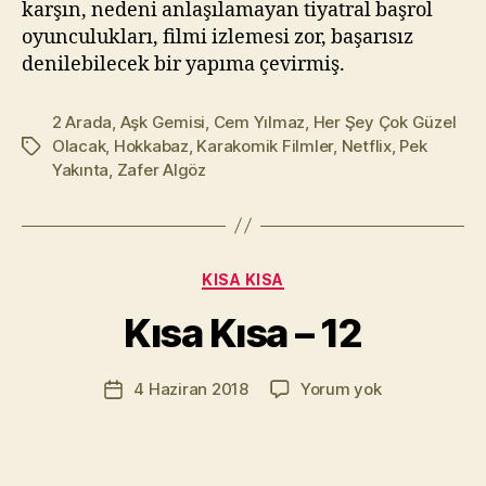
karşın, nedeni anlaşılamayan tiyatral başrol
oyunculukları, filmi izlemesi zor, başarısız
denilebilecek bir yapıma çevirmiş.
2 Arada
,
Aşk Gemisi
,
Cem Yılmaz
,
Her Şey Çok Güzel
Olacak
,
Hokkabaz
,
Karakomik Filmler
,
Netflix
,
Pek
Etiketler
Yakınta
,
Zafer Algöz
Y
a
z
a
Kategoriler
KISA KISA
r
M
Kısa Kısa – 12
u
r
Yazının
Kısa
4 Haziran 2018
Yorum yok
a
Yazı
yazarı
Kısa
t
tarihi
–
Yı
12
kı
l