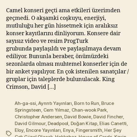
m
Camel konseri geçti ama etkileri üzerimden
a
geçmedi. O akşamki coşkuyu, enerjiyi,
z
mutluluğu her gün hissetmek için aralıksız
konser kayıtlarını dinliyorum. Konsere dair
sayısız video ve resim ProgTurk
grubunda paylaşıldı ve paylaşılmaya devam
ediliyor. Bununla beraber, önümüzdeki
sezonlarda olması muhtemel konserler için de
bir anket yapılıyor. En çok istenilen sanatçılar /
gruplar için taleplerde bulunulacak. King
Crimson, David […]
Ah-ga-ssi
,
Ayrıntı Yayınları
,
Born to Run
,
Bruce
Springsteen
,
Cem Yılmaz
,
Chan-wook Park
,
Christopher Andersen
,
David Bowie
,
David Fincher
,
David Gilmour
,
Deadpool
,
Doğan Kitap
,
Elias Canetti
,
Eloy
,
Encore Yayınları
,
Enya
,
Fingersmith
,
Her Şey
Etiketler
Çok Güzel Olacak
,
Hokkabaz
,
House of Cards
,
Kevin