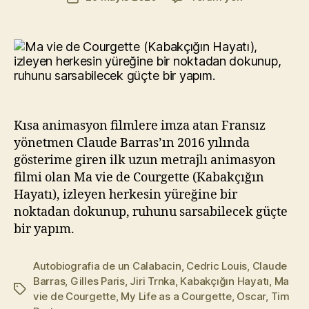
yazarı
vie
t
tarihi
de
Yı
Courgette
kı
–
l
Kabakçığın
m
Hayatı
a
(2016)
z
Kısa animasyon filmlere imza atan Fransız
yönetmen Claude Barras’ın 2016 yılında
gösterime giren ilk uzun metrajlı animasyon
filmi olan Ma vie de Courgette (Kabakçığın
Hayatı), izleyen herkesin yüreğine bir
noktadan dokunup, ruhunu sarsabilecek güçte
bir yapım.
Autobiografia de un Calabacin
,
Cedric Louis
,
Claude
Barras
,
Gilles Paris
,
Jiri Trnka
,
Kabakçığın Hayatı
,
Ma
Etiketler
vie de Courgette
,
My Life as a Courgette
,
Oscar
,
Tim