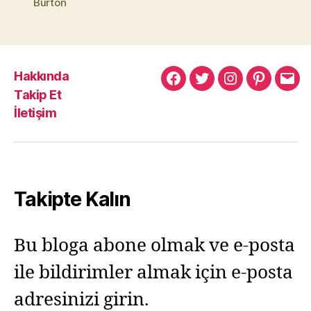
Burton
Hakkında
Murat
Murat
Murat
Pinterest
Mur
Takip Et
Yıkılmaz
Yıkılmaz
Yıkılmaz
Yıkı
İletişim
Facebook
Twitter
Instagram
Mail
Takipte Kalın
Bu bloga abone olmak ve e-posta
ile bildirimler almak için e-posta
adresinizi girin.