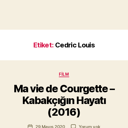
Etiket:
Cedric Louis
Kategoriler
FILM
Y
a
Ma vie de Courgette –
z
a
Kabakçığın Hayatı
r
M
(2016)
u
r
Yazının
Ma
29 Mayıs 2020
Yorum yok
a
Yazı