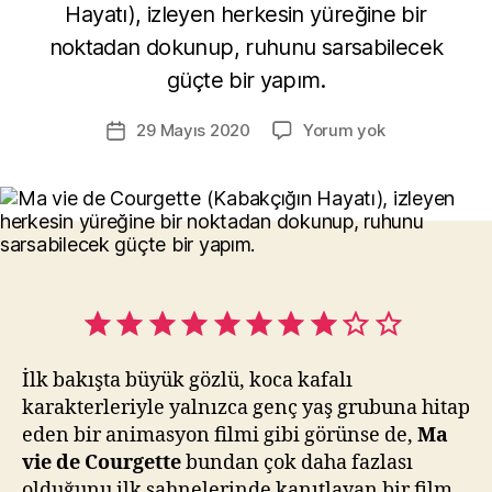
a
Hayatı), izleyen herkesin yüreğine bir
r
noktadan dokunup, ruhunu sarsabilecek
M
güçte bir yapım.
u
r
Yazının
Ma
29 Mayıs 2020
Yorum yok
a
Yazı
yazarı
vie
t
tarihi
de
Yı
Courgette
kı
–
l
Kabakçığın
m
Hayatı
a
(2016)
z
Değerlendirme: 
İlk bakışta büyük gözlü, koca kafalı
karakterleriyle yalnızca genç yaş grubuna hitap
eden bir animasyon filmi gibi görünse de,
Ma
vie de Courgette
bundan çok daha fazlası
olduğunu ilk sahnelerinde kanıtlayan bir film.