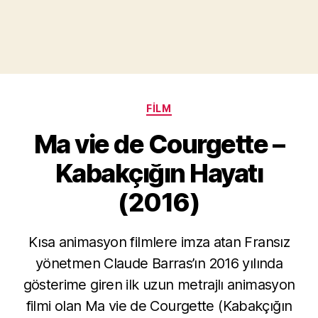
Kategoriler
FILM
Ma vie de Courgette –
Kabakçığın Hayatı
(2016)
Kısa animasyon filmlere imza atan Fransız
yönetmen Claude Barras’ın 2016 yılında
Y
gösterime giren ilk uzun metrajlı animasyon
a
filmi olan Ma vie de Courgette (Kabakçığın
z