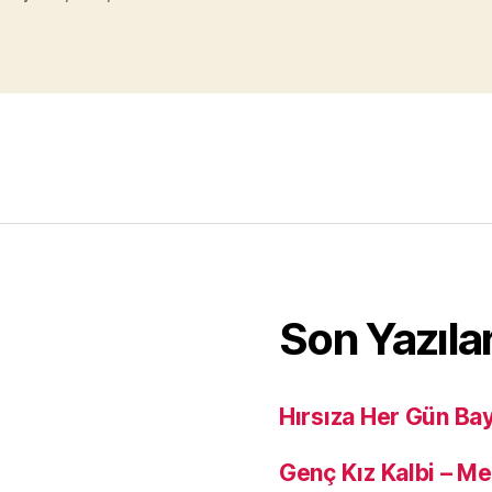
Son Yazıla
Hırsıza Her Gün Ba
Genç Kız Kalbi – M