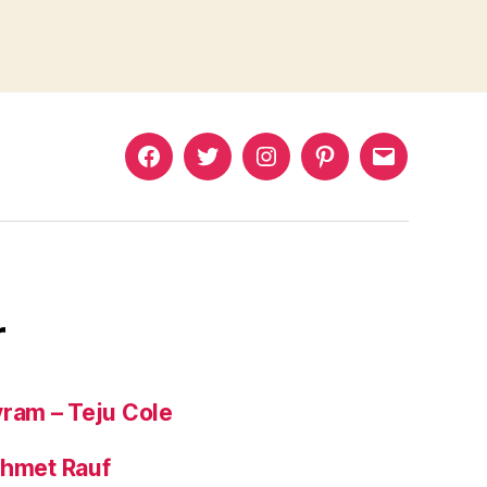
Murat
Murat
Murat
Pinterest
Murat
Yıkılmaz
Yıkılmaz
Yıkılmaz
Yıkılmaz
Facebook
Twitter
Instagram
Mail
r
yram – Teju Cole
ehmet Rauf