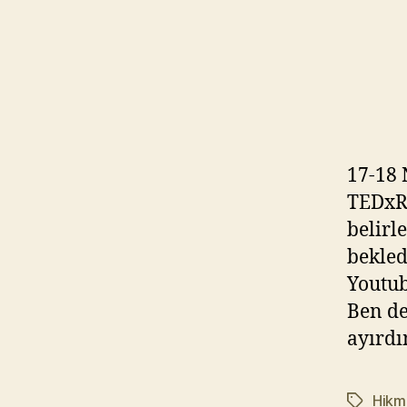
17-18 
TEDxRe
belirl
bekled
Youtub
Ben de
ayırdı
Hikme
Etiketler