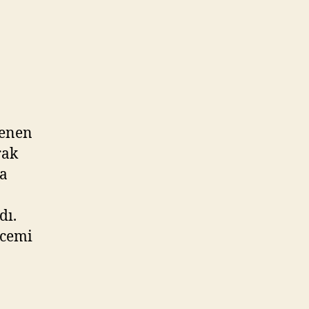
de
t2015
lenen
rak
la
dı.
ecemi