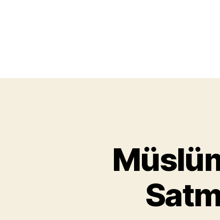
Müslüm
Satm