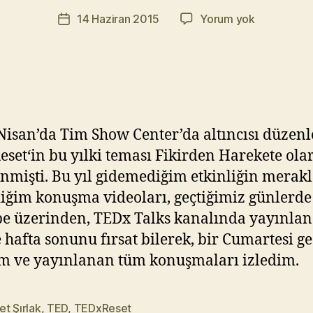
r
Yazının
Müslüman
14 Haziran 2015
Yorum yok
a
Yazı
yazarı
Mahallesin
t
tarihi
Kilim
Y
Satmak
ık
#TEDxRese
ıl
m
a
Nisan’da Tim Show Center’da altıncısı düzen
z
set‘in bu yılki teması Fikirden Harekete ola
enmişti. Bu yıl gidemediğim etkinliğin merak
iğim konuşma videoları, geçtiğimiz günlerde
e üzerinden, TEDx Talks kanalında yayınlan
 hafta sonunu fırsat bilerek, bir Cumartesi g
m ve yayınlanan tüm konuşmaları izledim.
t Şırlak
,
TED
,
TEDxReset