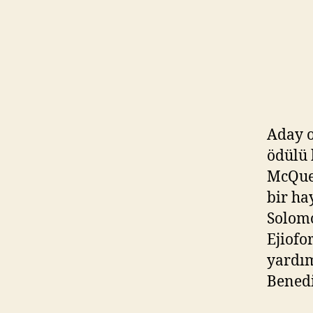
Aday o
ödülü 
McQuee
bir ha
Solomo
Ejiofo
yardım
Benedi