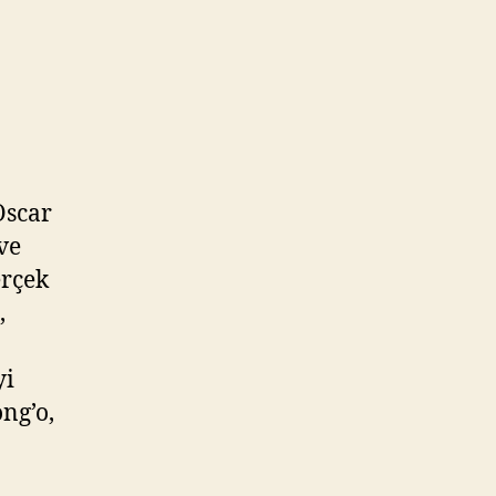
Oscar
ve
erçek
,
yi
ng’o,