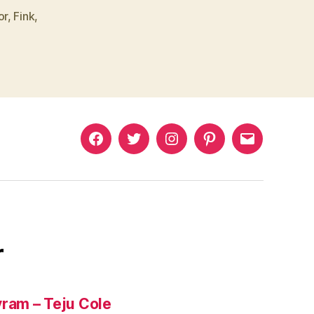
or
,
Fink
,
Murat
Murat
Murat
Pinterest
Murat
Yıkılmaz
Yıkılmaz
Yıkılmaz
Yıkılmaz
Facebook
Twitter
Instagram
Mail
r
yram – Teju Cole