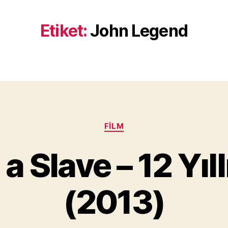
Etiket:
John Legend
Kategoriler
FILM
Y
a Slave – 12 Yıl
a
z
a
(2013)
r
M
u