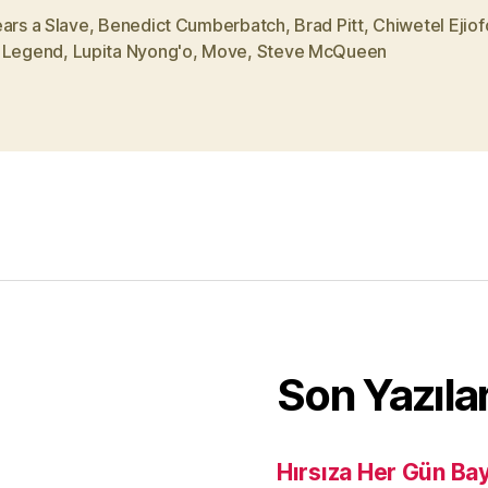
ars a Slave
,
Benedict Cumberbatch
,
Brad Pitt
,
Chiwetel Ejiof
 Legend
,
Lupita Nyong'o
,
Move
,
Steve McQueen
Son Yazıla
Hırsıza Her Gün Ba