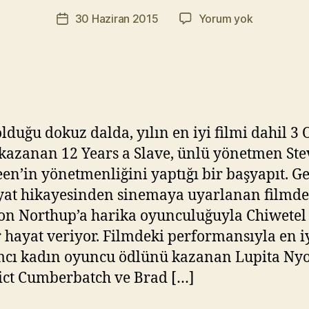
r
Yazının
12
30 Haziran 2015
Yorum yok
a
Yazı
yazarı
Years
t
tarihi
a
Y
Slave
ık
–
ıl
12
m
Yıllık
a
lduğu dokuz dalda, yılın en iyi filmi dahil 3 
Esaret
z
(2013)
kazanan 12 Years a Slave, ünlü yönetmen Ste
n’in yönetmenliğini yaptığı bir başyapıt. G
yat hikayesinden sinemaya uyarlanan filmde
n Northup’a harika oyunculuğuyla Chiwetel
r hayat veriyor. Filmdeki performansıyla en i
cı kadın oyuncu ödlünü kazanan Lupita Nyo
ct Cumberbatch ve Brad […]