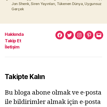
Jon Shenk
,
Siren Yayınları
,
Tükenen Dünya
,
Uygunsuz
Gerçek
Hakkında
Murat
Murat
Murat
Pinterest
Mur
Takip Et
Yıkılmaz
Yıkılmaz
Yıkılmaz
Yıkı
İletişim
Facebook
Twitter
Instagram
Mail
Takipte Kalın
Bu bloga abone olmak ve e-posta
ile bildirimler almak için e-posta