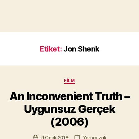
Etiket:
Jon Shenk
Kategoriler
FILM
Y
a
An Inconvenient Truth –
z
a
Uygunsuz Gerçek
r
M
(2006)
u
r
Yazının
An
9 Ocak 2018
Yorum yok
a
Yazı