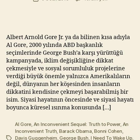
yazarı
Inconvenient
t
tarihi
Truth
Yı
–
kı
Uygunsuz
l
Gerçek
m
Albert Arnold Gore Jr. ya da bilinen kısa adıyla
(2006)
a
Al Gore, 2000 yılında ABD başkanlık
z
seçimlerinde George Bush’a karşı yürüttüğü
kampanyada, iklim değişikliğine dikkat
çekmesiyle ve sosyal sorumluluk projelerine
verdiği büyük önemle yalnızca Amerikalıların
değil, dünyanın her köşesinden insanların
dikkatini kendisine çekmeyi başarabilmiş bir
isim. Siyasi hayatının öncesinde ve siyasi hayatı
boyunca küresel ısınma konusunda […]
Al Gore
,
An Inconvenient Sequel: Truth to Power
,
An
Inconvenient Truth
,
Barack Obama
,
Bonni Cohen
,
Davis Guggenheim
,
George Bush
,
I Need To Wake Up
,
Etiketler