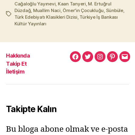
Cağaloğlu Yayınevi
,
Kaan Tanyeri
,
M. Ertuğrul
Düzdağ
,
Muallim Naci
,
Ömer'in Çocukluğu
,
Sünbüle
,
Etiketler
Türk Edebiyatı Klasikleri Dizisi
,
Türkiye İş Bankası
Kültür Yayınları
Hakkında
Murat
Murat
Murat
Pinterest
Mur
Takip Et
Yıkılmaz
Yıkılmaz
Yıkılmaz
Yıkı
İletişim
Facebook
Twitter
Instagram
Mail
Takipte Kalın
Bu bloga abone olmak ve e-posta