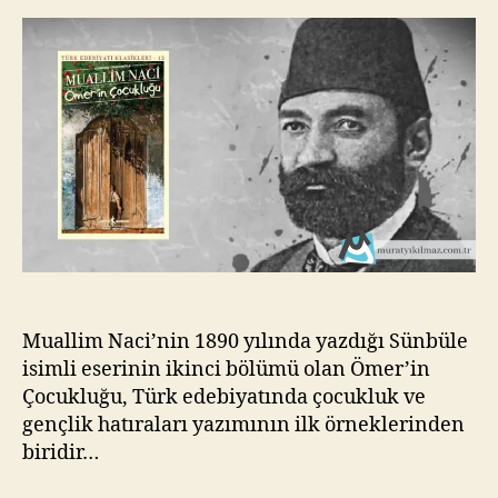
Muallim
kı
Naci
l
m
a
z
Muallim Naci’nin 1890 yılında yazdığı Sünbüle
isimli eserinin ikinci bölümü olan Ömer’in
Çocukluğu, Türk edebiyatında çocukluk ve
gençlik hatıraları yazımının ilk örneklerinden
biridir…