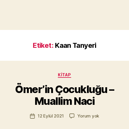
Etiket:
Kaan Tanyeri
Y
a
Kategoriler
KITAP
z
a
Ömer’in Çocukluğu –
r
M
Muallim Naci
u
r
Yazının
Ömer’in
12 Eylül 2021
Yorum yok
a
Yazı
yazarı
Çocukluğu
t
tarihi
–
Yı