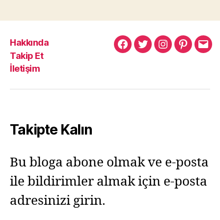
Hakkında
Murat
Murat
Murat
Pinterest
Mur
Takip Et
Yıkılmaz
Yıkılmaz
Yıkılmaz
Yıkı
İletişim
Facebook
Twitter
Instagram
Mail
Takipte Kalın
Bu bloga abone olmak ve e-posta
ile bildirimler almak için e-posta
adresinizi girin.