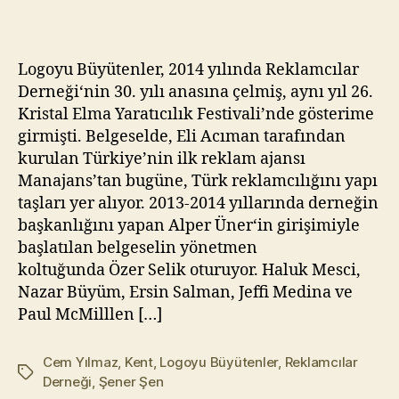
Fikirlerin
kı
Hikayesi
l
m
Logoyu Büyütenler, 2014 yılında Reklamcılar
a
Derneği‘nin 30. yılı anasına çelmiş, aynı yıl 26.
z
Kristal Elma Yaratıcılık Festivali’nde gösterime
girmişti. Belgeselde, Eli Acıman tarafından
kurulan Türkiye’nin ilk reklam ajansı
Manajans’tan bugüne, Türk reklamcılığını yapı
taşları yer alıyor. 2013-2014 yıllarında derneğin
başkanlığını yapan Alper Üner‘in girişimiyle
başlatılan belgeselin yönetmen
koltuğunda Özer Selik oturuyor. Haluk Mesci,
Nazar Büyüm, Ersin Salman, Jeffi Medina ve
Paul McMilllen […]
Cem Yılmaz
,
Kent
,
Logoyu Büyütenler
,
Reklamcılar
Etiketler
Derneği
,
Şener Şen