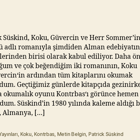
–
Y
Kontrbas
ık
ıl
m
a
k Süskind, Koku, Güvercin ve Herr Sommer’i
z
 adlı romanıyla şimdiden Alman edebiyatın
lerinden birisi olarak kabul ediliyor. Daha ö
um ve çok beğendiğim iki romanının, Koku
ercin‘in ardından tüm kitaplarını okumak
rdum. Geçtiğimiz günlerde kitapçıda gezinirke
a okumalık oyunu Kontrbas‘ı görünce hemen
dum. Süskind’in 1980 yılında kaleme aldığı 
, Almanya, […]
ayınları
,
Koku
,
Kontrbas
,
Metin Belgin
,
Patrick Süskind