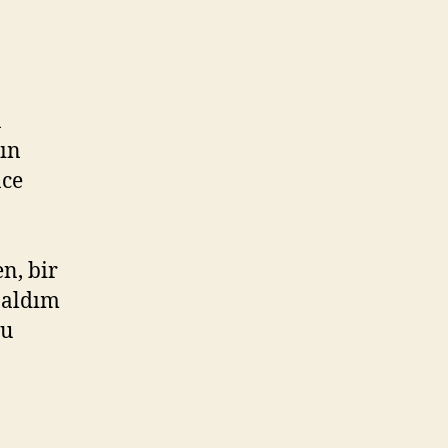
n
ın
nce
n, bir
 aldım
bu