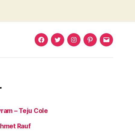
Murat
Murat
Murat
Pinterest
Murat
Yıkılmaz
Yıkılmaz
Yıkılmaz
Yıkılmaz
Facebook
Twitter
Instagram
Mail
r
yram – Teju Cole
ehmet Rauf