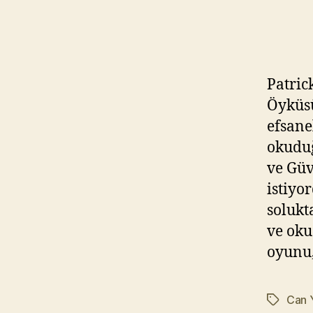
Patric
Öyküsü
efsane
okuduğ
ve Güv
istiyo
solukt
ve oku
oyunu
Can Y
Etiketler