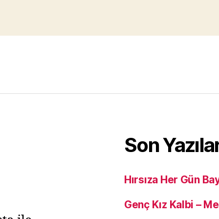
Son Yazıla
Hırsıza Her Gün Ba
Genç Kız Kalbi – M