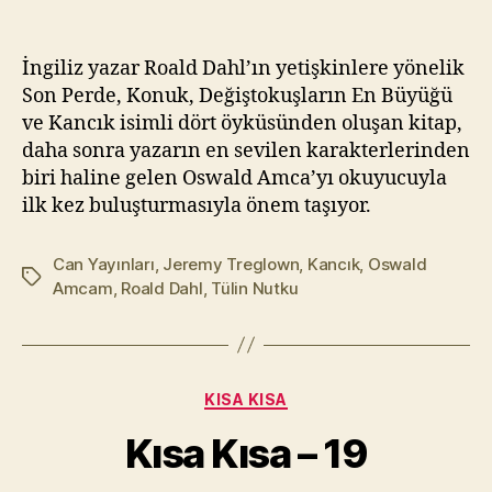
İngiliz yazar Roald Dahl’ın yetişkinlere yönelik
Son Perde, Konuk, Değiştokuşların En Büyüğü
ve Kancık isimli dört öyküsünden oluşan kitap,
daha sonra yazarın en sevilen karakterlerinden
biri haline gelen Oswald Amca’yı okuyucuyla
ilk kez buluşturmasıyla önem taşıyor.
Can Yayınları
,
Jeremy Treglown
,
Kancık
,
Oswald
Etiketler
Amcam
,
Roald Dahl
,
Tülin Nutku
Y
a
z
a
Kategoriler
KISA KISA
r
M
Kısa Kısa – 19
u
r