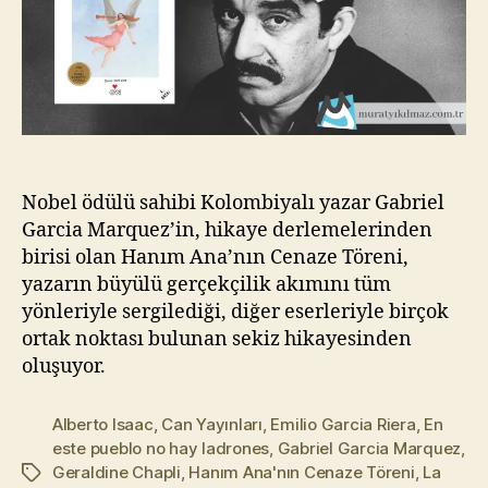
Nobel ödülü sahibi Kolombiyalı yazar Gabriel
Garcia Marquez’in, hikaye derlemelerinden
birisi olan Hanım Ana’nın Cenaze Töreni,
yazarın büyülü gerçekçilik akımını tüm
yönleriyle sergilediği, diğer eserleriyle birçok
ortak noktası bulunan sekiz hikayesinden
oluşuyor.
Alberto Isaac
,
Can Yayınları
,
Emilio Garcia Riera
,
En
este pueblo no hay ladrones
,
Gabriel Garcia Marquez
,
Geraldine Chapli
,
Hanım Ana'nın Cenaze Töreni
,
La
Etiketler