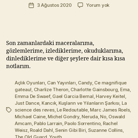
Yazının
Kısa
3 Ağustos 2020
Yorum yok
a
Yazı
yazarı
Kısa
t
tarihi
–
Yı
19
kı
l
m
Son zamanlardaki maceralarıma,
a
gözlemlerime, izlediklerime, okuduklarıma,
z
dinlediklerime ve diğer şeylere dair kısa kısa
notlarım.
Açlık Oyunları
,
Can Yayınları
,
Candy
,
Ce magnifique
gateau!
,
Charlize Theron
,
Charlotte Gainsbourg
,
Ema
,
Emma De Swaef
,
Gael Garcia Bernal
,
Harvey Keitel
,
Just Dance
,
Kancık
,
Kuşların ve Yılanların Şarkısı
,
La
science des reves
,
Le Redoutable
,
Marc James Roels
,
Etiketler
Michael Caine
,
Michel Gondry
,
Neruda
,
No
,
Oswald
Amcam
,
Pablo Larrain
,
Paolo Sorrentino
,
Rachel
Weisz
,
Roald Dahl
,
Senin Gibi Biri
,
Suzanne Collins
,
The Old Guard
,
Youth