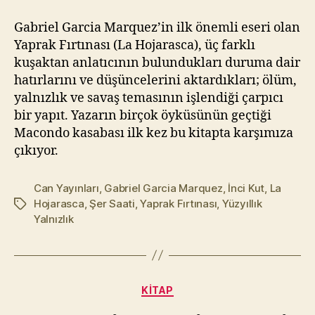
Gabriel Garcia Marquez’in ilk önemli eseri olan
Yaprak Fırtınası (La Hojarasca), üç farklı
kuşaktan anlatıcının bulundukları duruma dair
hatırlarını ve düşüncelerini aktardıkları; ölüm,
yalnızlık ve savaş temasının işlendiği çarpıcı
bir yapıt. Yazarın birçok öyküsünün geçtiği
Macondo kasabası ilk kez bu kitapta karşımıza
çıkıyor.
Can Yayınları
,
Gabriel Garcia Marquez
,
İnci Kut
,
La
Hojarasca
,
Şer Saati
,
Yaprak Fırtınası
,
Yüzyıllık
Etiketler
Yalnızlık
Y
a
Kategoriler
KITAP
z
a