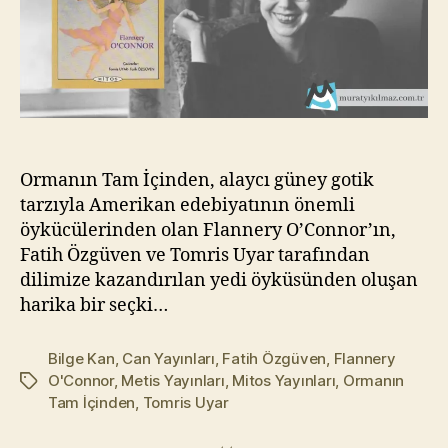
Ormanın Tam İçinden, alaycı güney gotik
tarzıyla Amerikan edebiyatının önemli
öykücülerinden olan Flannery O’Connor’ın,
Fatih Özgüven ve Tomris Uyar tarafından
dilimize kazandırılan yedi öyküsünden oluşan
harika bir seçki…
Bilge Kan
,
Can Yayınları
,
Fatih Özgüven
,
Flannery
O'Connor
,
Metis Yayınları
,
Mitos Yayınları
,
Ormanın
Etiketler
Tam İçinden
,
Tomris Uyar
Y