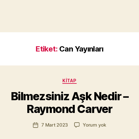
Etiket:
Can Yayınları
Y
a
Kategoriler
KITAP
z
a
Bilmezsiniz Aşk Nedir –
r
M
Raymond Carver
u
r
Yazının
Bilmezsiniz
7 Mart 2023
Yorum yok
a
Yazı
yazarı
Aşk
t
tarihi
Nedir
Yı