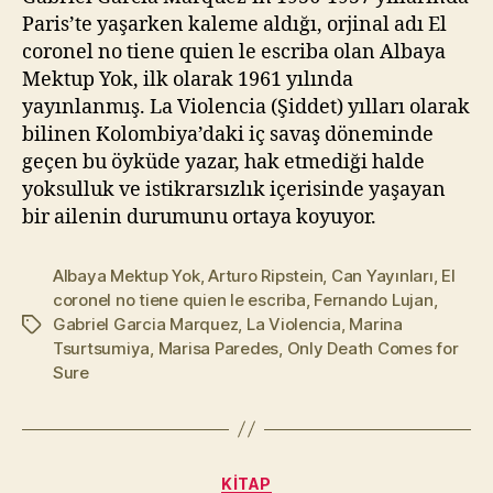
Paris’te yaşarken kaleme aldığı, orjinal adı El
coronel no tiene quien le escriba olan Albaya
Mektup Yok, ilk olarak 1961 yılında
yayınlanmış. La Violencia (Şiddet) yılları olarak
bilinen Kolombiya’daki iç savaş döneminde
geçen bu öyküde yazar, hak etmediği halde
yoksulluk ve istikrarsızlık içerisinde yaşayan
bir ailenin durumunu ortaya koyuyor.
Albaya Mektup Yok
,
Arturo Ripstein
,
Can Yayınları
,
El
coronel no tiene quien le escriba
,
Fernando Lujan
,
Gabriel Garcia Marquez
,
La Violencia
,
Marina
Etiketler
Tsurtsumiya
,
Marisa Paredes
,
Only Death Comes for
Sure
Y
a
Kategoriler
KITAP