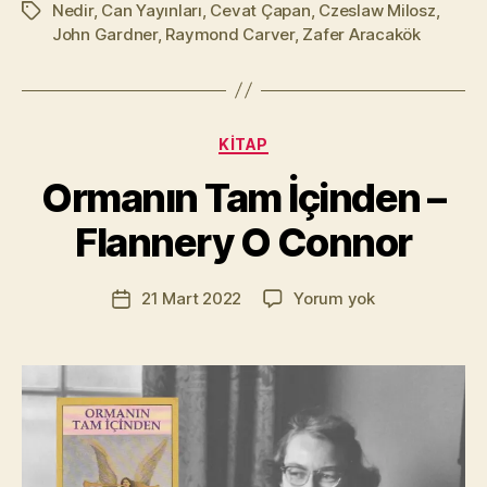
Nedir
,
Can Yayınları
,
Cevat Çapan
,
Czeslaw Milosz
,
Etiketler
John Gardner
,
Raymond Carver
,
Zafer Aracakök
Y
a
Kategoriler
KITAP
z
a
Ormanın Tam İçinden –
r
M
Flannery O Connor
u
r
Yazının
Ormanın
21 Mart 2022
Yorum yok
a
Yazı
yazarı
Tam
t
tarihi
İçinden
Yı
–
kı
Flannery
l
O
m
Connor
a
z