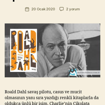
r
Yazının
Öptüm
20 Ocak 2020
2 yorum
a
Yazı
yazarı
Seni
t
tarihi
–
Yı
Roald
kı
Dahl
l
için
m
a
z
Roald Dahl savaş pilotu, casus ve mucit
olmasının yanı sıra yazdığı renkli kitaplarla da
oldukça ünlü bir isim. Charlie’nin Çikolata