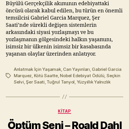
Büyülü Gerçekçilik akımının edebiyattaki
öncüsü olarak kabul edilen, bu türün en önemli
temsilcisi Gabriel Garcia Marquez, Şer
Saati’nde sürekli değişen sistemlerin
arkasındaki siyasi yozlaşmayı ve bu
yozlaşmanın gölgesindeki halkın yaşamını,
isimsiz bir ülkenin isimsiz bir kasabasında
yaşanan olaylar üzerinden anlatıyor.
Anlatmak İçin Yaşamak
,
Can Yayınları
,
Gabriel Garcia
Marquez
,
Kötü Saatte
,
Nobel Edebiyat Ödülü
,
Seçkin
Etiketler
Selvi
,
Şer Saati
,
Tuğrul Tanyol
,
Yüzyıllık Yalnızlık
Y
a
z
a
Kategoriler
KITAP
r
M
Öptüm Seni – Roald Dahl
u