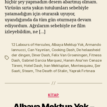
hiçbir şey yapmadım desem abartmış olmam.
Virüsün sırta yakın tutulumları sebebiyle
yatamadığım için oturarak uyuyor,
uyandığımda da tüm gün oturmaya devam
ediyordum. Ağrılarım sebebiyle ne film
izleyebildim, ne […]
12 Labours of Hercules
,
Albaya Mektup Yok
,
Armando
Iannucci
,
Can Yayınları
,
Cooking Dash
,
De helaasheid
der dingen
,
Diner Dash
,
Felix Van Groeningen
,
Fitness
Etiketler
Dash
,
Gabriel Garcia Marquez
,
Hanım Ana'nın Cenaze
Töreni
,
Hotel Dash
,
İran Mektupları
,
Montesquieu
,
Şer
Saati
,
Steam
,
The Death of Stalin
,
Yaprak Fırtınası
Y
a
Kategoriler
KITAP
z
a
Albaya Mektup Yok –