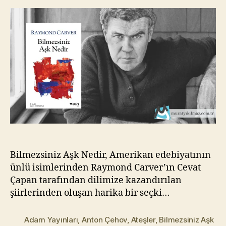
–
kı
Raymond
l
Carver
m
a
z
Bilmezsiniz Aşk Nedir, Amerikan edebiyatının
ünlü isimlerinden Raymond Carver’ın Cevat
Çapan tarafından dilimize kazandırılan
şiirlerinden oluşan harika bir seçki…
Adam Yayınları
,
Anton Çehov
,
Ateşler
,
Bilmezsiniz Aşk