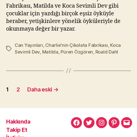
Fabrikası, Matilda ve Koca Sevimli Dev gibi
çocuklar için yazdığı birçok eşsiz öyküyle
beraber, yetişkinlere yönelik öyküleriyle de
okunmaya değer bir yazar.
Can Yayınları
,
Charlie'nin Çikolata Fabrikası
,
Koca
Etiketler
Sevimli Dev
,
Matilda
,
Püren Özgören
,
Roald Dahl
Yazı
1
2
Daha eski
→
sayfalaması
Hakkında
Murat
Murat
Murat
Pinterest
Mur
Takip Et
Yıkılmaz
Yıkılmaz
Yıkılmaz
Yıkı