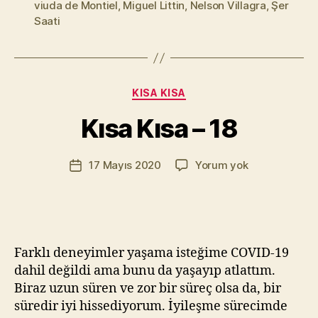
viuda de Montiel
,
Miguel Littin
,
Nelson Villagra
,
Şer
Saati
Y
a
z
a
Kategoriler
KISA KISA
r
M
Kısa Kısa – 18
u
r
Yazının
Kısa
17 Mayıs 2020
Yorum yok
a
Yazı
yazarı
Kısa
t
tarihi
–
Yı
18
kı
l
m
Farklı deneyimler yaşama isteğime COVID-19
a
dahil değildi ama bunu da yaşayıp atlattım.
z
Biraz uzun süren ve zor bir süreç olsa da, bir
süredir iyi hissediyorum. İyileşme sürecimde