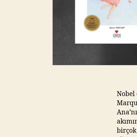
Nobel 
Marque
Ana’nı
akımın
birçok