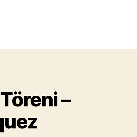
Töreni –
quez