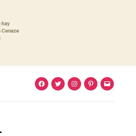
o hay
n Cenaze
i
Murat
Murat
Murat
Pinterest
Murat
Yıkılmaz
Yıkılmaz
Yıkılmaz
Yıkılmaz
Facebook
Twitter
Instagram
Mail
r