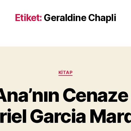
Etiket:
Geraldine Chapli
Kategoriler
KITAP
Y
na’nın Cenaze 
a
z
a
riel Garcia Mar
r
M
u