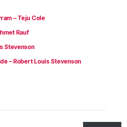
yram – Teju Cole
ehmet Rauf
is Stevenson
Hyde – Robert Louis Stevenson
Tepe
↑