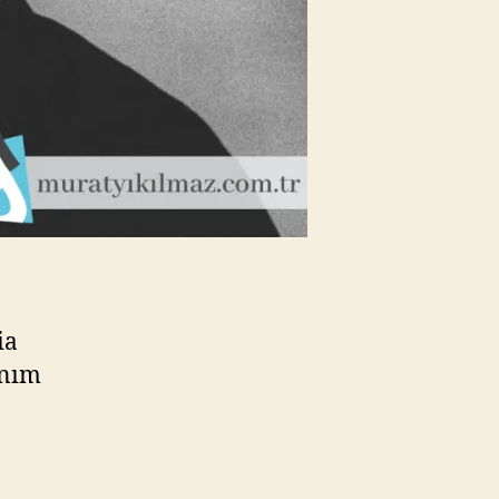
ia
anım