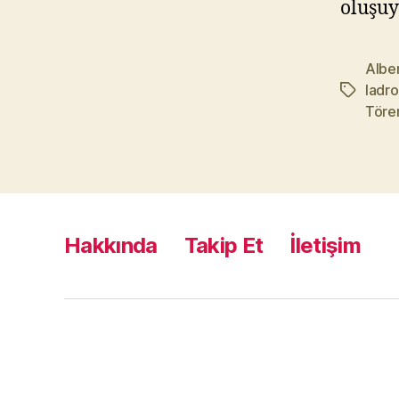
oluşuy
Alber
ladr
Etiketler
Töre
Hakkında
Takip Et
İletişim