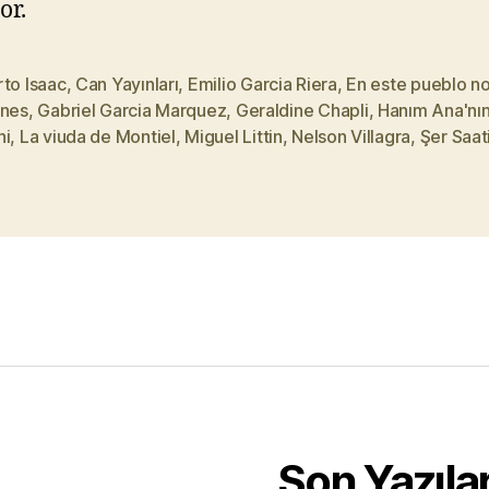
or.
to Isaac
,
Can Yayınları
,
Emilio Garcia Riera
,
En este pueblo n
ones
,
Gabriel Garcia Marquez
,
Geraldine Chapli
,
Hanım Ana'nı
ni
,
La viuda de Montiel
,
Miguel Littin
,
Nelson Villagra
,
Şer Saat
Son Yazıla