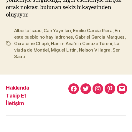
yönleriyle sergilediği, diğer eserleriyle birçok
ortak noktası bulunan sekiz hikayesinden
oluşuyor.
Alberto Isaac
,
Can Yayınları
,
Emilio Garcia Riera
,
En
este pueblo no hay ladrones
,
Gabriel Garcia Marquez
,
Geraldine Chapli
,
Hanım Ana'nın Cenaze Töreni
,
La
Etiketler
viuda de Montiel
,
Miguel Littin
,
Nelson Villagra
,
Şer
Saati
Hakkında
Murat
Murat
Murat
Pinterest
Mur
Takip Et
Yıkılmaz
Yıkılmaz
Yıkılmaz
Yıkı
İletişim
Facebook
Twitter
Instagram
Mail