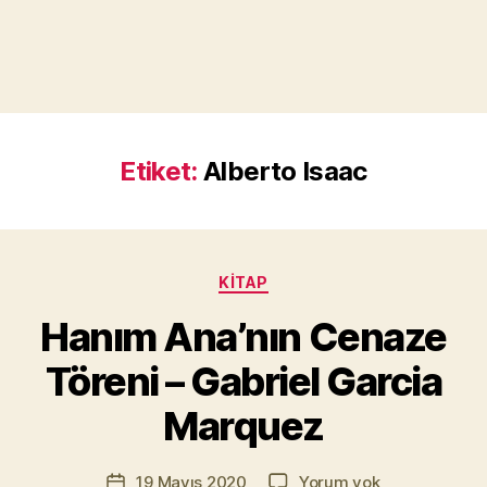
Etiket:
Alberto Isaac
Kategoriler
KITAP
Y
a
Hanım Ana’nın Cenaze
z
a
Töreni – Gabriel Garcia
r
M
Marquez
u
r
Yazının
Hanım
19 Mayıs 2020
Yorum yok
a
Yazı