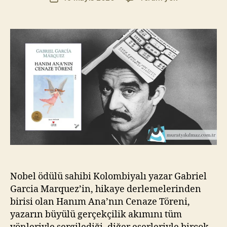
yazarı
Ana’nın
t
tarihi
Cenaze
Yı
Töreni
kı
–
l
Gabriel
m
Garcia
a
Marquez
z
Nobel ödülü sahibi Kolombiyalı yazar Gabriel
Garcia Marquez’in, hikaye derlemelerinden
birisi olan Hanım Ana’nın Cenaze Töreni,
yazarın büyülü gerçekçilik akımını tüm