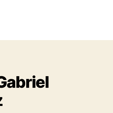
Gabriel
z