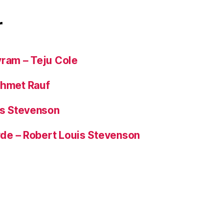
r
yram – Teju Cole
ehmet Rauf
is Stevenson
Hyde – Robert Louis Stevenson