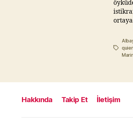
öyküde
istikr
ortaya
Alba
quien
Etiketler
Mari
Hakkında
Takip Et
İletişim