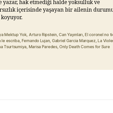
 yazar, hak etmediği halde yoksulluk ve
arsızlık içerisinde yaşayan bir ailenin duru
 koyuyor.
ya Mektup Yok
,
Arturo Ripstein
,
Can Yayınları
,
El coronel no t
 le escriba
,
Fernando Lujan
,
Gabriel Garcia Marquez
,
La Viole
na Tsurtsumiya
,
Marisa Paredes
,
Only Death Comes for Sure