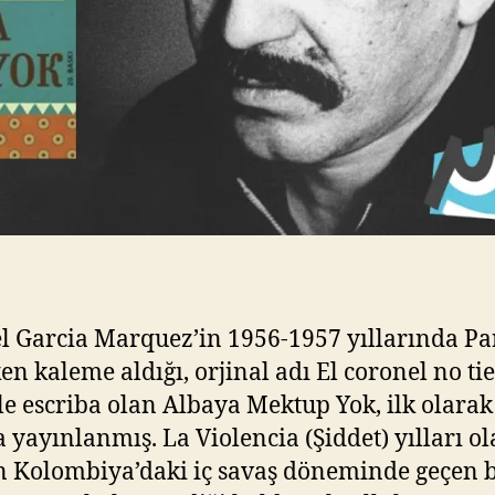
l Garcia Marquez’in 1956-1957 yıllarında Par
en kaleme aldığı, orjinal adı El coronel no ti
le escriba olan Albaya Mektup Yok, ilk olara
a yayınlanmış. La Violencia (Şiddet) yılları o
n Kolombiya’daki iç savaş döneminde geçen 