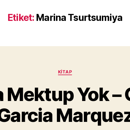
Etiket:
Marina Tsurtsumiya
Kategoriler
KITAP
Y
 Mektup Yok – 
a
z
a
Garcia Marque
r
M
u