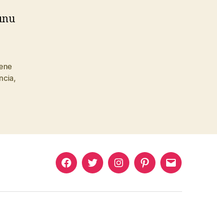
munu
iene
ncia
,
Murat
Murat
Murat
Pinterest
Murat
Yıkılmaz
Yıkılmaz
Yıkılmaz
Yıkılmaz
Facebook
Twitter
Instagram
Mail