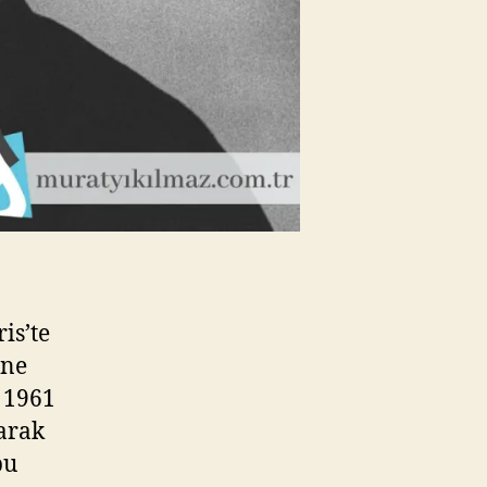
is’te
ene
k 1961
larak
bu