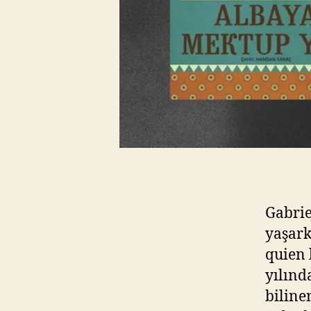
Gabrie
yaşark
quien 
yılınd
biline