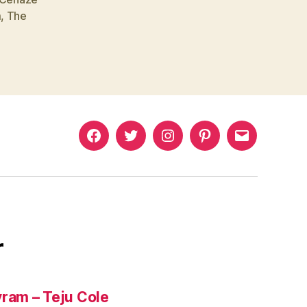
m
,
The
Murat
Murat
Murat
Pinterest
Murat
Yıkılmaz
Yıkılmaz
Yıkılmaz
Yıkılmaz
Facebook
Twitter
Instagram
Mail
r
yram – Teju Cole