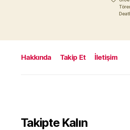
Etiketler
Töre
Death
Hakkında
Takip Et
İletişim
Takipte Kalın