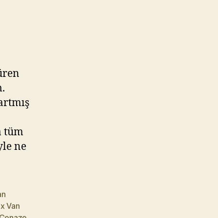
üren
m.
artmış
a tüm
le ne
an
ix Van
 Cenaze