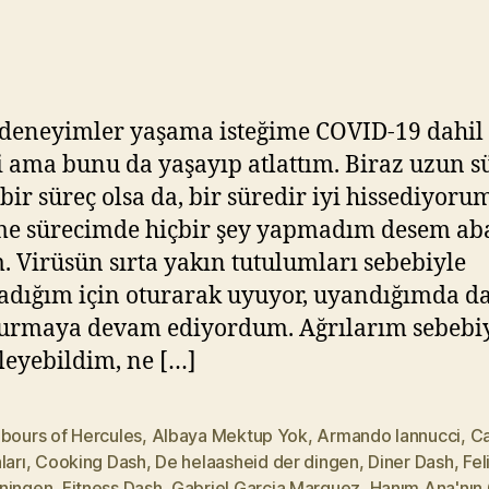
–
Y
18
ık
ıl
m
a
 deneyimler yaşama isteğime COVID-19 dahil
z
i ama bunu da yaşayıp atlattım. Biraz uzun s
 bir süreç olsa da, bir süredir iyi hissediyoru
me sürecimde hiçbir şey yapmadım desem ab
 Virüsün sırta yakın tutulumları sebebiyle
dığım için oturarak uyuyor, uyandığımda d
urmaya devam ediyordum. Ağrılarım sebebiy
zleyebildim, ne […]
abours of Hercules
,
Albaya Mektup Yok
,
Armando Iannucci
,
C
ları
,
Cooking Dash
,
De helaasheid der dingen
,
Diner Dash
,
Fel
ningen
,
Fitness Dash
,
Gabriel Garcia Marquez
,
Hanım Ana'nın