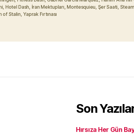
ni
,
Hotel Dash
,
İran Mektupları
,
Montesquieu
,
Şer Saati
,
Stea
 of Stalin
,
Yaprak Fırtınası
Son Yazıla
Hırsıza Her Gün Ba