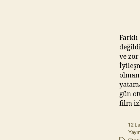
Farklı
değild
ve zor
İyileş
olmam.
yatama
gün ot
film i
12 L
Yayın
Groe