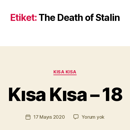
Etiket:
The Death of Stalin
Y
a
Kategoriler
KISA KISA
z
a
Kısa Kısa – 18
r
M
u
r
Yazının
Kısa
17 Mayıs 2020
Yorum yok
a
Yazı
yazarı
Kısa
t
tarihi