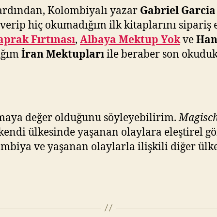
ardından, Kolombiyalı yazar
Gabriel Garci
erip hiç okumadığım ilk kitaplarını sipariş 
aprak Fırtınası
,
Albaya Mektup Yok
ve
Han
dığım
İran Mektupları
ile beraber son okuduk
maya değer olduğunu söyleyebilirim.
Magisch
 kendi ülkesinde yaşanan olaylara eleştirel gö
biya ve yaşanan olaylarla ilişkili diğer ülk