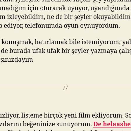
atamadığım için oturarak uyuyor, uyandığım
lm izleyebildim, ne de bir şeyler okuyabildi
kip ediyor, telefonumda oyun oynuyordum.
zun konuşmak, hatırlamak bile istemiyorum; y
i de burada ufak ufak bir şeyler yazmaya çalı
arşınızdayım
izliyor, listeme birçok yeni film ekliyorum.
azılarını beğeninize sunuyorum.
De helaashe