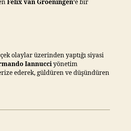
men
Felix van Groeningen
‘e bir
çek olaylar üzerinden yaptığı siyasi
rmando Iannucci
yönetim
terize ederek, güldüren ve düşündüren