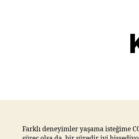
Farklı deneyimler yaşama isteğime CO
süreç olsa da, bir süredir iyi hisse