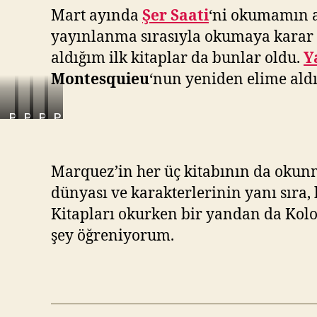
Mart ayında
Şer Saati
‘ni okumamın 
yayınlanma sırasıyla okumaya karar v
aldığım ilk kitaplar da bunlar oldu.
Y
Montesquieu
‘nun yeniden elime al
P
P
P
P
u
u
u
u
a
a
a
a
n
n
n
n
Marquez’in her üç kitabının da okun
ı
ı
ı
ı
m
m
m
m
dünyası ve karakterlerinin yanı sıra,
3
3
3
3
Kitapları okurken bir yandan da Kolom
/
/
/
/
1
1
1
1
şey öğreniyorum.
0
0
0
0