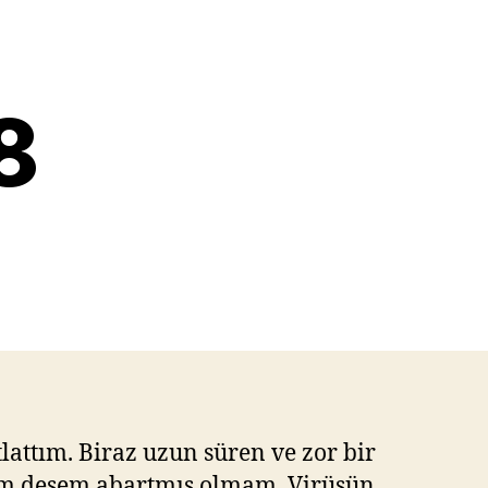
8
attım. Biraz uzun süren ve zor bir
adım desem abartmış olmam. Virüsün